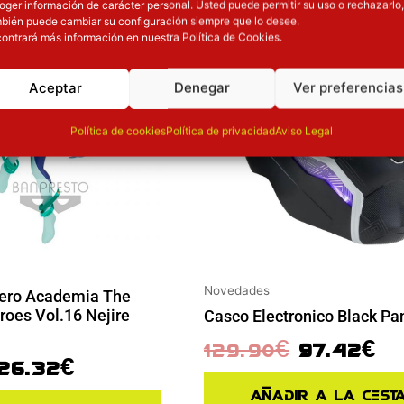
oger información de carácter personal. Usted puede permitir su uso o rechazarlo,
ión
Inicie sesión
bién puede cambiar su configuración siempre que lo desee.
ontrará más información en nuestra Política de Cookies.
Aceptar
Denegar
Ver preferencias
Política de cookies
Política de privacidad
Aviso Legal
Novedades
Hero Academia The
oes Vol.16 Nejire
Casco Electronico Black Pa
129.90
€
97.42
€
26.32
€
Añadir a la cest