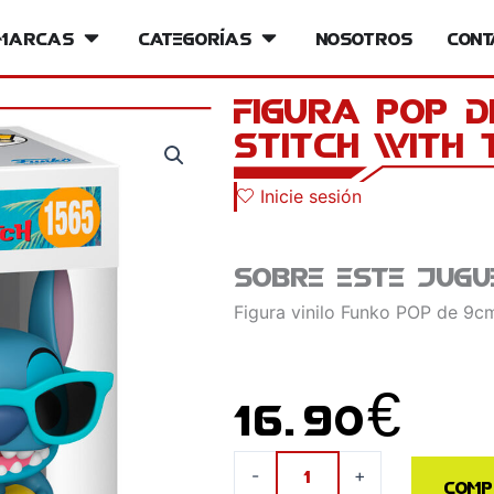
iversos
Marcas
Open Marcas
Categorías
Open Categorías
Nosotros
Cont
Figura POP D
Stitch with 
Inicie sesión
Sobre este jugu
Figura vinilo Funko POP de 9cm
16.90
€
Figura
-
+
Comp
POP