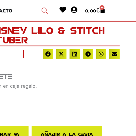
Heart
User-
0
acto
0.00
€
Cart
circle
isney Lilo & Stitch –
Tuber
ete
 en caja regalo.
rar ya
Añadir a la cesta