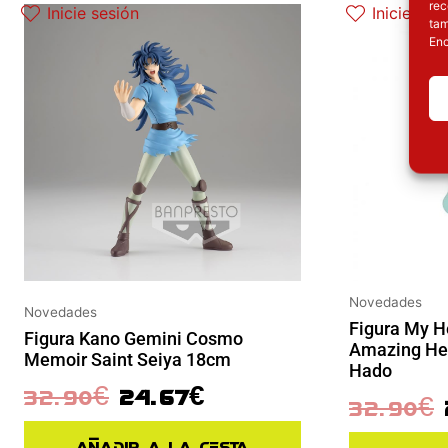
rec
Inicie sesión
Inicie ses
tam
Enc
Novedades
Novedades
Figura My 
Figura Kano Gemini Cosmo
Amazing Her
Memoir Saint Seiya 18cm
Hado
32.90
€
24.67
€
32.90
€
Añadir a la cesta