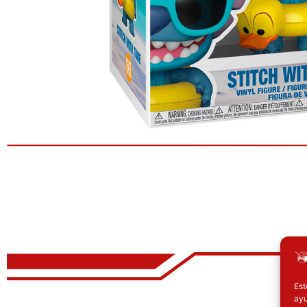
Est
El precio original era: 32.90€.
El precio actual es: 24.67€.
E
ayu