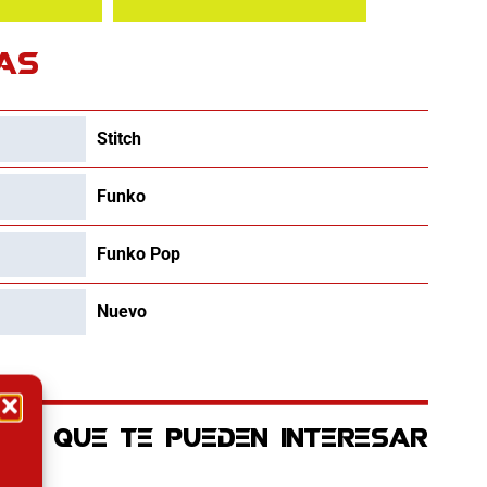
AS
Stitch
Funko
Funko Pop
Nuevo
OS QUE TE PUEDEN INTERESAR
 actual es: 97.42€.