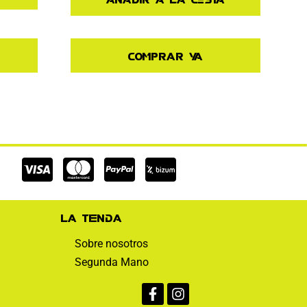
Comprar ya
Cc-
Cc-
Cc-
visa
mastercard
paypal
La tienda
Sobre nosotros
Segunda Mano
Facebook-
Instagram
f