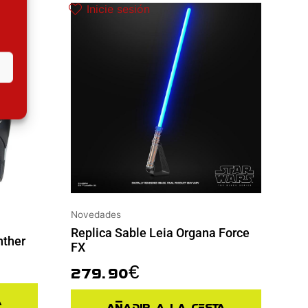
Inicie sesión
Novedades
Replica Sable Leia Organa Force
nther
FX
279.90
€
a
Añadir a la cesta