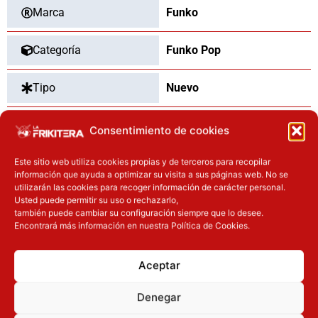
Marca
Funko
Categoría
Funko Pop
Tipo
Nuevo
Dimensiones
13
cm
Consentimiento de cookies
Este sitio web utiliza cookies propias y de terceros para recopilar
información que ayuda a optimizar su visita a sus páginas web. No se
utilizarán las cookies para recoger información de carácter personal.
OTROS PRODUCTOS QUE TE
Usted puede permitir su uso o rechazarlo,
también puede cambiar su configuración siempre que lo desee.
PUEDEN INTERESAR
Encontrará más información en nuestra Política de Cookies.
El precio original era: 31.90€.
El precio actual es: 25.52€.
El precio original era: 34.90€.
El precio
Inicie sesión
Inicie sesión
Aceptar
Denegar