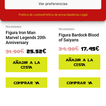
Ver preferencias
Política de cookies
Política de privacidad
Aviso Legal
Novedades
Novedades
Figura Iron Man
Figura Bardock Blood
Marvel Legends 20th
of Saiyans
Anniversary
34.90
€
17.45
€
31.90
€
25.52
€
Añadir a la
Añadir a la
cesta
cesta
Comprar ya
Comprar ya
El precio actual es: 125.91€.
El precio original era: 139.90€.