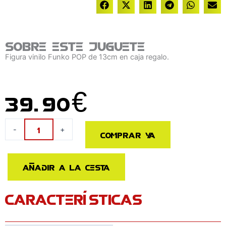
Sobre este juguete
Figura vinilo Funko POP de 13cm en caja regalo.
39.90
€
Figura
-
+
Comprar ya
POP
Deluxe
Jurassic
Añadir a la cesta
Park
Tyrannosaurus
CARACTERÍSTICAS
Rex
Exclusive
cantidad