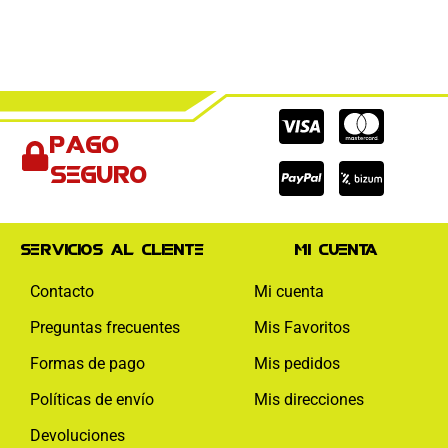
Cc-
Cc-
Cc-
Pago
visa
paypal
mas
seguro
Servicios al cliente
Mi cuenta
Contacto
Mi cuenta
Preguntas frecuentes
Mis Favoritos
Formas de pago
Mis pedidos
Políticas de envío
Mis direcciones
Devoluciones