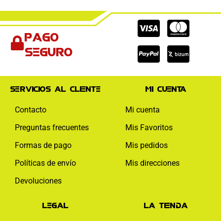
Cc-
Cc-
Cc-
Pago
visa
paypal
mas
seguro
Servicios al cliente
Mi cuenta
Contacto
Mi cuenta
Preguntas frecuentes
Mis Favoritos
Formas de pago
Mis pedidos
Políticas de envío
Mis direcciones
Devoluciones
Legal
La tienda