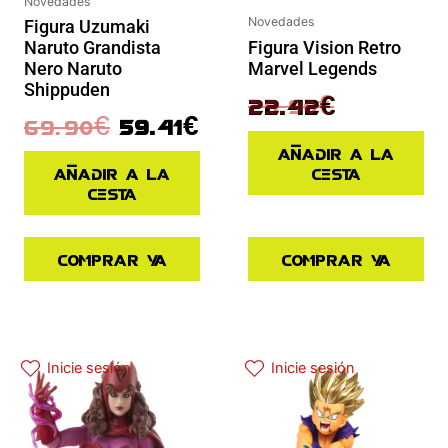
Novedades
Novedades
Figura Uzumaki
Figura Vision Retro
Naruto Grandista
Marvel Legends
Nero Naruto
Shippuden
29.90
€
22.42
€
69.90
€
59.41
€
Añadir a la
cesta
Añadir a la
cesta
Comprar ya
Comprar ya
El precio original era: 29.90€.
El precio actual es: 22.42€.
Inicie sesión
Inicie sesión