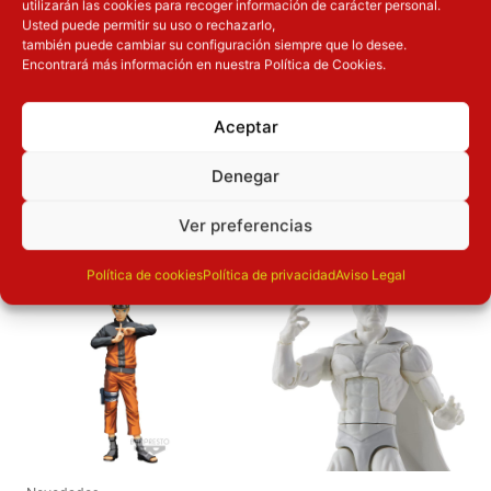
utilizarán las cookies para recoger información de carácter personal.
Dimensiones
9
cm
Usted puede permitir su uso o rechazarlo,
también puede cambiar su configuración siempre que lo desee.
Encontrará más información en nuestra Política de Cookies.
Material
vinilo
Aceptar
Denegar
OTROS PRODUCTOS QUE TE
PUEDEN INTERESAR
Ver preferencias
El precio original era: 69.90€.
El precio actual es: 59.41€.
El precio original era: 29.90€.
El precio actual es: 22.42€.
Política de cookies
Política de privacidad
Aviso Legal
Inicie sesión
Inicie sesión