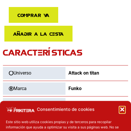
POP
Attack
Comprar ya
on
Titan
Armin
Añadir a la cesta
Arlelt
cantidad
CARACTERÍSTICAS
Universo
Attack on titan
Marca
Funko
Categoría
Funko Pop
Consentimiento de cookies
Tipo
Nuevo
Este sitio web utiliza cookies propias y de terceros para recopilar
información que ayuda a optimizar su visita a sus páginas web. No se