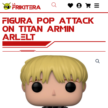
Ir
Heart
User-
Shoppin
Bars
al
circle
cart
contenido
Figura POP Attack
on Titan Armin
Arlelt