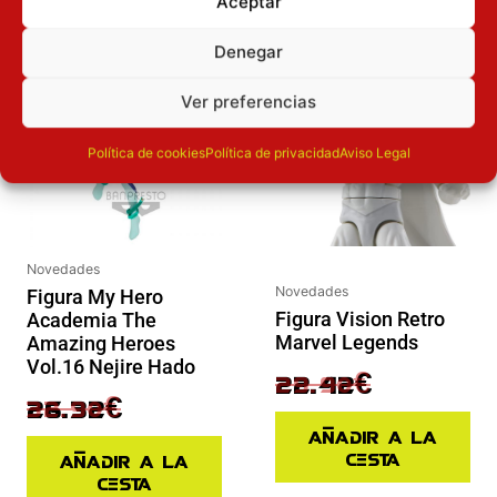
Aceptar
El precio original era: 32.90€.
El precio actual es: 26.32€.
El precio original era: 29.90€.
El precio actual es: 22.42€.
Denegar
Inicie sesión
Inicie sesión
Ver preferencias
Política de cookies
Política de privacidad
Aviso Legal
Novedades
Novedades
Figura My Hero
Figura Vision Retro
Academia The
Marvel Legends
Amazing Heroes
Vol.16 Nejire Hado
29.90
€
22.42
€
32.90
€
26.32
€
Añadir a la
cesta
Añadir a la
cesta