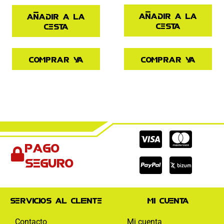
Añadir a la
Añadir a la
cesta
cesta
Comprar ya
Comprar ya
Cc-
Cc-
Cc-
Pago
visa
paypal
mas
seguro
Servicios al cliente
Mi cuenta
Contacto
Mi cuenta