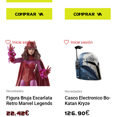
Comprar ya
Comprar ya
El precio original era: 29.90€.
El precio actual es: 22.42€.
Inicie sesión
Inicie sesión
Novedades
Novedades
Figura Bruja Escarlata
Casco Electronico Bo-
Retro Marvel Legends
Katan Kryze
29.90
€
126.90
€
22.42
€