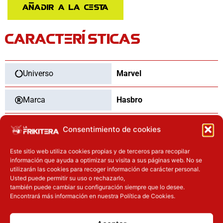
Watson
Añadir a la cesta
Iron
Spider
CARACTERÍSTICAS
Magic
The
Gathering
Spider-
Universo
Marvel
Man
Marvel
Marca
Hasbro
15cm
cantidad
Categoría
Figuras
Consentimiento de cookies
Este sitio web utiliza cookies propias y de terceros para recopilar
Tipo
Nuevo
información que ayuda a optimizar su visita a sus páginas web. No se
utilizarán las cookies para recoger información de carácter personal.
Usted puede permitir su uso o rechazarlo,
también puede cambiar su configuración siempre que lo desee.
Encontrará más información en nuestra Política de Cookies.
OTROS PRODUCTOS QUE TE
PUEDEN INTERESAR