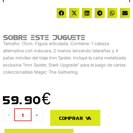
Sobre este juguete
Tamaño: 15cm. Figura articulada. Contiene: 1 cabeza
alternativa con máscara, 2 manos lanzando telarañas y 4
patas móviles del traje Iron Spider. Incluye la carta metalizada
exclusiva "Iron Spider, Stark Upgrade" para el juego de cartas
coleccionables Magic: The Gathering.
59.90
€
Figura
-
+
Comprar ya
Mary
Jane