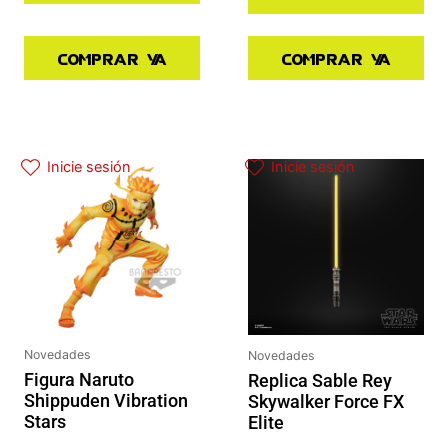
Comprar ya
Comprar ya
El precio original era: 37.90€.
El precio actual es: 30.32€.
Inicie sesión
Inicie sesión
Novedades
Novedades
Figura Naruto
Replica Sable Rey
Shippuden Vibration
Skywalker Force FX
Stars
Elite