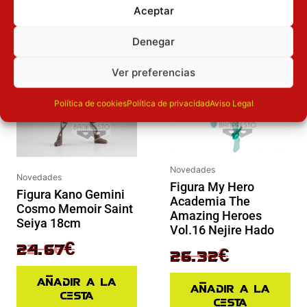
Aceptar
El precio original era: 32.90€.
El precio actual es: 24.67€.
El precio original era: 32.90€.
El precio actual es: 26.32€.
Denegar
Inicie sesión
Inicie sesión
Ver preferencias
Política de cookies
Política de privacidad
Aviso Legal
Novedades
Novedades
Figura My Hero
Figura Kano Gemini
Academia The
Cosmo Memoir Saint
Amazing Heroes
Seiya 18cm
Vol.16 Nejire Hado
32.90
€
24.67
€
32.90
€
26.32
€
Añadir a la
Añadir a la
cesta
cesta