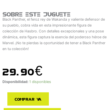
Sobre este juguete
Black Panther, el feroz rey de Wakanda y valiente defensor de
su pueblo, cobra vida en esta impresionante figura de
colección de Hasbro. Con detalles excepcionales y una pose
dinámica, esta figura captura la esencia del poderoso héroe de
Marvel. ¡No te pierdas la oportunidad de tener a Black Panther
en tu colección!
29.90
€
Figura
Disponibilidad:
1 disponibles
Black
Panther
Comprar ya
Marvel
Legends