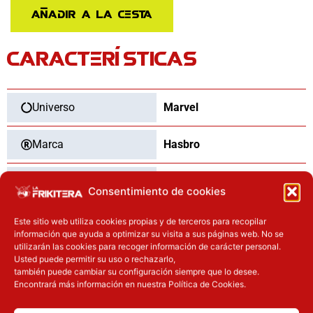
cantidad
Añadir a la cesta
CARACTERÍSTICAS
Universo
Marvel
Marca
Hasbro
Categoría
Figuras
Consentimiento de cookies
Tipo
Nuevo
Este sitio web utiliza cookies propias y de terceros para recopilar
información que ayuda a optimizar su visita a sus páginas web. No se
utilizarán las cookies para recoger información de carácter personal.
Usted puede permitir su uso o rechazarlo,
también puede cambiar su configuración siempre que lo desee.
OTROS PRODUCTOS QUE TE
Encontrará más información en nuestra Política de Cookies.
PUEDEN INTERESAR