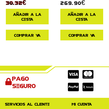
37.90
€
269.90
€
30.32
€
Añadir a la
Añadir a la
cesta
cesta
Comprar ya
Comprar ya
Cc-
Cc-
Cc-
Pago
visa
paypal
mas
seguro
Servicios al cliente
Mi cuenta