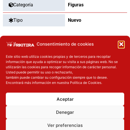
Categoría
Figuras
Tipo
Nuevo
Consentimiento de cookies
OTROS PRODUCTOS QUE TE
PUEDEN INTERESAR
Este sitio web utiliza cookies propias y de terceros para recopilar
información que ayuda a optimizar su visita a sus páginas web. No se
utilizarán las cookies para recoger información de carácter personal.
El precio original era: 32.90€.
El precio actual es: 26.32€.
El precio original era: 29.90€.
El precio actual es: 22.42€.
Usted puede permitir su uso o rechazarlo,
Inicie sesión
Inicie sesión
también puede cambiar su configuración siempre que lo desee.
Encontrará más información en nuestra Política de Cookies.
Aceptar
Denegar
Ver preferencias