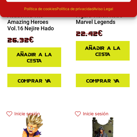
Novedades
Novedades
Figura My Hero
Política de cookies
Política de privacidad
Aviso Legal
Figura Vision Retro
Academia The
Marvel Legends
Amazing Heroes
Vol.16 Nejire Hado
29.90
€
22.42
€
32.90
€
26.32
€
Añadir a la
cesta
Añadir a la
cesta
Comprar ya
Comprar ya
Inicie sesión
Inicie sesión