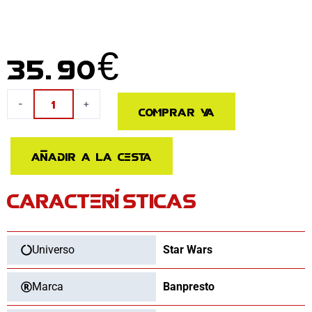
35.90
€
Figura
-
+
Comprar ya
Karre
The
Twins
Añadir a la cesta
Vision
Star
CARACTERÍSTICAS
Wars
cantidad
Universo
Star Wars
Marca
Banpresto