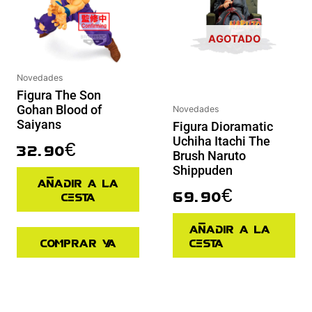
AGOTADO
Novedades
Figura The Son
Gohan Blood of
Novedades
Saiyans
Figura Dioramatic
Uchiha Itachi The
32.90
€
Brush Naruto
Shippuden
Añadir a la
69.90
€
cesta
Añadir a la
Comprar ya
cesta