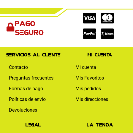
Cc-
Cc-
Cc-
Pago
visa
paypal
mas
seguro
Servicios al cliente
Mi cuenta
Contacto
Mi cuenta
Preguntas frecuentes
Mis Favoritos
Formas de pago
Mis pedidos
Políticas de envío
Mis direcciones
Devoluciones
Legal
La tienda