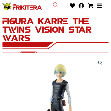
Ir
Heart
User-
Shoppin
Bars
al
circle
cart
contenido
Figura Karre The
Twins Vision Star
Wars