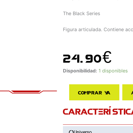
The Black Series
Figura articulada. Contiene acc
24.90
€
Figura
Disponibilidad:
1 disponibles
Grogu
The
Comprar ya
Mandalorian
Star
CARACTERÍSTIC
Wars
cantidad
Universo