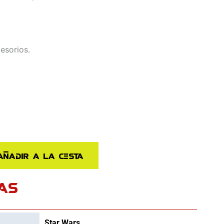
esorios.
Añadir a la cesta
AS
Star Wars