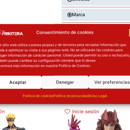
Marca
Categoría
Consentimiento de cookies
e sitio web utiliza cookies propias y de terceros para recopilar información que
Tipo
da a optimizar su visita a sus páginas web. No se utilizarán las cookies para
oger información de carácter personal. Usted puede permitir su uso o rechazarlo,
Dimensiones
bién puede cambiar su configuración siempre que lo desee.
ontrará más información en nuestra Política de Cookies.
Aceptar
Denegar
Ver preferencias
OTROS PRODUCT
Política de cookies
Política de privacidad
Aviso Legal
l precio original era: 69.90€.
El precio actual es: 59.41€.
El precio original era: 29.90€.
El precio a
ión
Inicie sesión