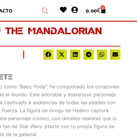
Heart
User-
0
acto
0.00
€
Cart
circle
u The Mandalorian
ete
o como "Baby Yoda", ha conquistado los corazones
do el mundo. Este adorable y misterioso personaje
ha cautivado a audiencias de todas las edades con
a Fuerza. La figura de Grogu de Hasbro captura
ste personaje icónico, con detalles realistas que lo
er fan de Star Wars. ¡Hazte con tu propia figura de
o de la galaxia!