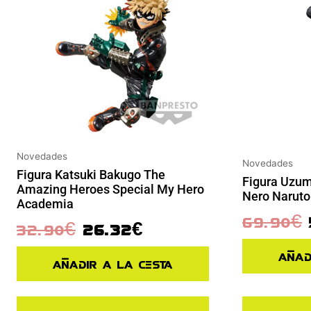
Novedades
Novedades
Figura Katsuki Bakugo The
Figura Uzum
Amazing Heroes Special My Hero
Nero Naruto
Academia
69.90
€
32.90
€
26.32
€
Añad
Añadir a la cesta