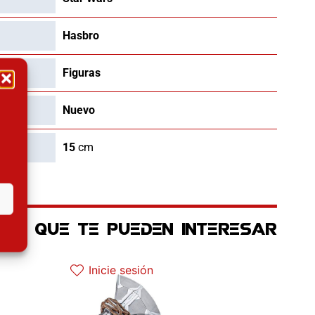
Hasbro
Figuras
Nuevo
15
cm
OS QUE TE PUEDEN INTERESAR
ctual es: 22.42€.
El precio original era: 129.90€.
El precio actual es: 110.41€.
Inicie sesión