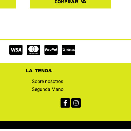
Comprar ya
Cc-
Cc-
Cc-
visa
mastercard
paypal
La tienda
Sobre nosotros
Segunda Mano
Facebook-
Instagram
f