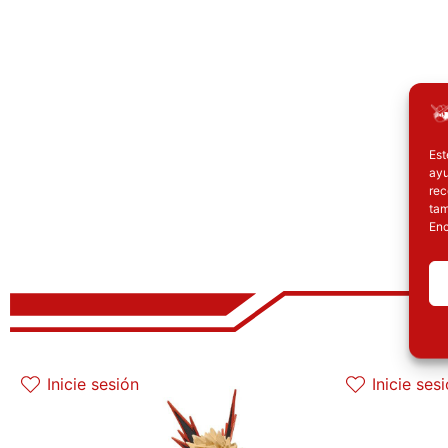
Est
ayu
rec
tam
Enc
El precio original era: 32.90€.
El precio actual es: 26.32€.
E
Inicie sesión
Inicie ses