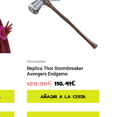
Novedades
o
Replica Thor Stormbreaker
Avengers Endgame
129.90
€
110.41
€
a
Añadir a la cesta