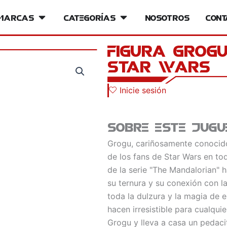
iversos
Marcas
Open Marcas
Categorías
Open Categorías
Nosotros
Cont
Figura Grog
Star Wars
Inicie sesión
Sobre este jugu
Grogu, cariñosamente conocid
de los fans de Star Wars en to
de la serie "The Mandalorian" 
su ternura y su conexión con l
toda la dulzura y la magia de e
hacen irresistible para cualqui
Grogu y lleva a casa un pedacit