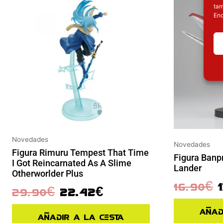
tam
Enc
Novedades
Novedades
Figura Rimuru Tempest That Time
Figura Banp
I Got Reincarnated As A Slime
Lander
Otherworlder Plus
16.90
€
29.90
€
22.42
€
Añad
Añadir a la cesta