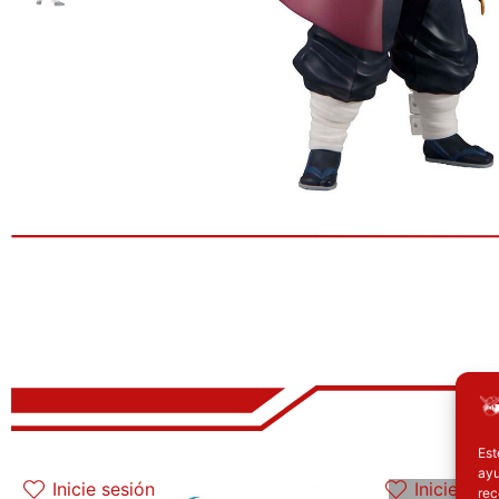
Est
El precio original era: 29.90€.
El precio actual es: 22.42€.
El 
ayu
Inicie sesión
Inicie ses
rec