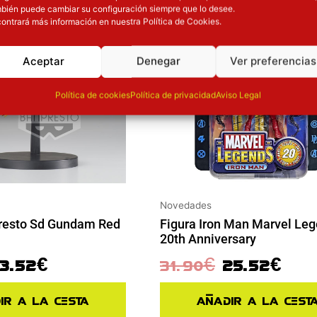
bién puede cambiar su configuración siempre que lo desee.
ontrará más información en nuestra Política de Cookies.
Aceptar
Denegar
Ver preferencias
Política de cookies
Política de privacidad
Aviso Legal
Novedades
resto Sd Gundam Red
Figura Iron Man Marvel Le
20th Anniversary
13.52
€
31.90
€
25.52
€
ir a la cesta
Añadir a la cest