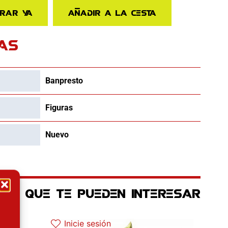
rar ya
Añadir a la cesta
AS
Banpresto
Figuras
Nuevo
OS QUE TE PUEDEN INTERESAR
l es: 25.52€.
El precio original era: 34.90€.
El precio actual es: 17.45€.
Inicie sesión