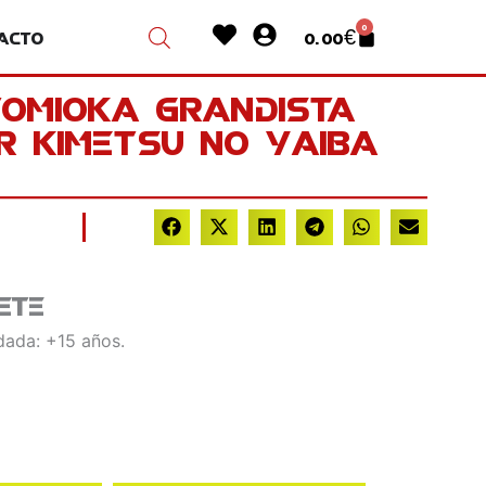
Heart
User-
0
acto
0.00
€
Cart
circle
Tomioka Grandista
r Kimetsu no Yaiba
ete
ada: +15 años.