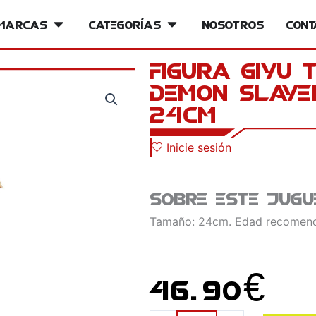
iversos
Marcas
Open Marcas
Categorías
Open Categorías
Nosotros
Cont
Figura Giyu 
Demon Slaye
24cm
Inicie sesión
Sobre este jugu
Tamaño: 24cm. Edad recomend
46.90
€