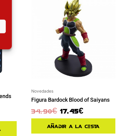
Novedades
gends
Figura Bardock Blood of Saiyans
34.90
€
17.45
€
Añadir a la cesta
a