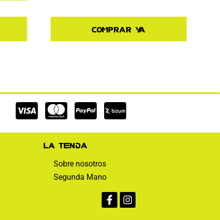
Comprar ya
Cc-
Cc-
Cc-
visa
mastercard
paypal
La tienda
Sobre nosotros
Segunda Mano
Facebook-
Instagram
f