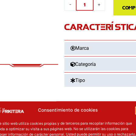
Figura
-
+
Comp
Giyu
Tomioka
CARACTERÍSTIC
Grandista
Demon
Slayer
Marca
Kimetsu
no
Yaiba
Categoría
24cm
cantidad
Tipo
Consentimiento de cookies
OTROS PRODUCT
e sitio web utiliza cookies propias y de terceros para recopilar información que
precio original era: 16.90€.
El precio actual es: 13.52€.
El precio original era: 31.90€.
El precio actua
da a optimizar su visita a sus páginas web. No se utilizarán las cookies para
ión
Inicie sesión
oger información de carácter personal. Usted puede permitir su uso o rechazarlo,