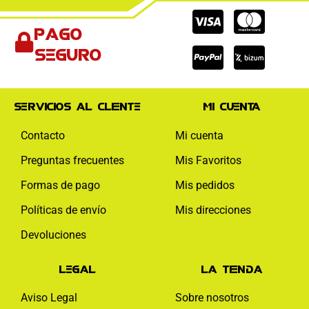
Cc-
Cc-
Cc-
Pago
visa
paypal
mas
seguro
Servicios al cliente
Mi cuenta
Contacto
Mi cuenta
Preguntas frecuentes
Mis Favoritos
Formas de pago
Mis pedidos
Políticas de envío
Mis direcciones
Devoluciones
Legal
La tienda
Aviso Legal
Sobre nosotros