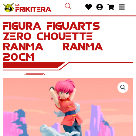
Ir
Heart
User-
Shoppin
Bars
al
circle
cart
contenido
Figura Figuarts
Zero Chouette
Ranma – Ranma
20cm