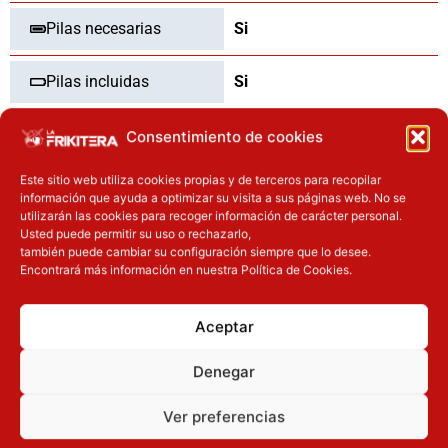
Pilas necesarias
Si
Pilas incluidas
Si
Consentimiento de cookies
OTROS PRODUCTOS QUE TE
Este sitio web utiliza cookies propias y de terceros para recopilar
información que ayuda a optimizar su visita a sus páginas web. No se
PUEDEN INTERESAR
utilizarán las cookies para recoger información de carácter personal.
Usted puede permitir su uso o rechazarlo,
El precio original era: 32.90€.
El precio actual es: 24.67€.
El precio actual es: 110.41€.
El precio original era: 129.90€.
también puede cambiar su configuración siempre que lo desee.
Encontrará más información en nuestra Política de Cookies.
Inicie sesión
Inicie sesión
Aceptar
Denegar
Ver preferencias