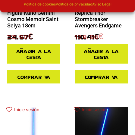
Política de cookies
Política de privacidad
Aviso Legal
Novedades
Novedades
Figura Kano Gemini
Replica Thor
Cosmo Memoir Saint
Stormbreaker
Seiya 18cm
Avengers Endgame
32.90
€
129.90
€
24.67
€
110.41
€
Añadir a la
Añadir a la
cesta
cesta
Comprar ya
Comprar ya
Inicie sesión
Inicie sesión