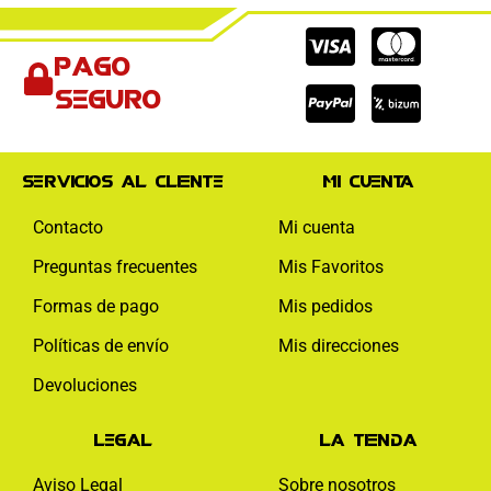
Cc-
Cc-
Cc-
Pago
visa
paypal
mas
seguro
Servicios al cliente
Mi cuenta
Contacto
Mi cuenta
Preguntas frecuentes
Mis Favoritos
Formas de pago
Mis pedidos
Políticas de envío
Mis direcciones
Devoluciones
Legal
La tienda
Aviso Legal
Sobre nosotros