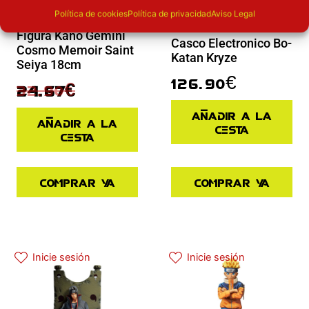
Política de cookies
Política de privacidad
Aviso Legal
Novedades
Novedades
Figura Kano Gemini
Casco Electronico Bo-
Cosmo Memoir Saint
Katan Kryze
Seiya 18cm
126.90
€
32.90
€
24.67
€
Añadir a la
Añadir a la
cesta
cesta
Comprar ya
Comprar ya
El precio actual es: 45.43€.
El precio original era: 64.90€.
Inicie sesión
Inicie sesión