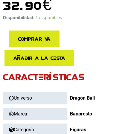
32.90
€
Figura
Disponibilidad:
1 disponibles
Dragonball
Solid
Comprar ya
Edge
Works
Vol
Añadir a la cesta
5
Son
CARACTERÍSTICAS
Gohan
cantidad
Universo
Dragon Ball
Marca
Banpresto
Categoría
Figuras