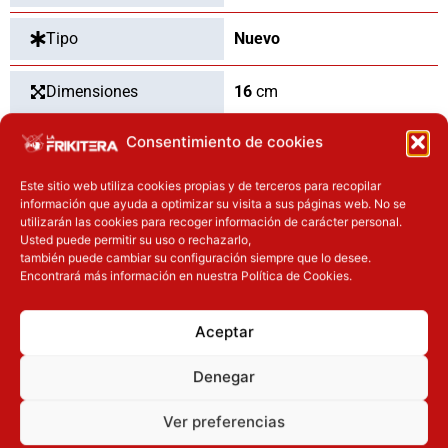
Tipo
Nuevo
Dimensiones
16
cm
Consentimiento de cookies
OTROS PRODUCTOS QUE TE
Este sitio web utiliza cookies propias y de terceros para recopilar
información que ayuda a optimizar su visita a sus páginas web. No se
PUEDEN INTERESAR
utilizarán las cookies para recoger información de carácter personal.
Usted puede permitir su uso o rechazarlo,
también puede cambiar su configuración siempre que lo desee.
El precio original era: 32.90€.
El precio actual es: 24.67€.
Encontrará más información en nuestra Política de Cookies.
Inicie sesión
Inicie sesión
Aceptar
Denegar
Ver preferencias