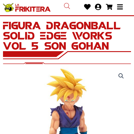
Ir
Heart
User-
Shoppin
Bars
al
circle
cart
contenido
Figura Dragonball
Solid Edge Works
Vol 5 Son Gohan