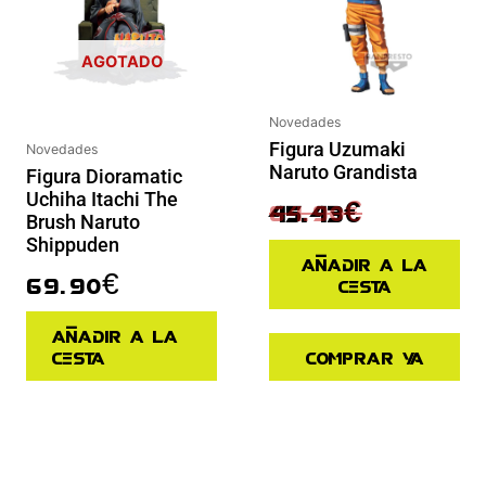
AGOTADO
Novedades
Figura Uzumaki
Novedades
Naruto Grandista
Figura Dioramatic
Uchiha Itachi The
64.90
€
45.43
€
Brush Naruto
Shippuden
Añadir a la
69.90
€
cesta
Añadir a la
cesta
Comprar ya