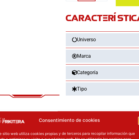
Demon
CARACTERÍSTIC
Slayer
Kimetsu
no
Universo
Yaiba
17cm
cantidad
Marca
Categoría
Tipo
Consentimiento de cookies
e sitio web utiliza cookies propias y de terceros para recopilar información que