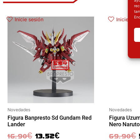
ayu
rec
El precio original era: 16.90€.
El precio actual es: 13.52€.
E
tam
Enc
Inicie sesión
Inicie ses
Novedades
Novedades
Figura Banpresto Sd Gundam Red
Figura Uzum
Lander
Nero Naruto
16.90
€
13.52
€
69.90
€