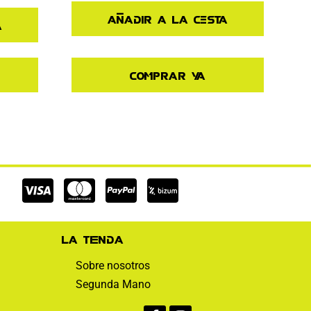
Añadir a la cesta
a
Comprar ya
Cc-
Cc-
Cc-
visa
mastercard
paypal
La tienda
Sobre nosotros
Segunda Mano
Facebook-
Instagram