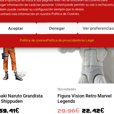
OTROS PRODUCT
da a optimizar su visita a sus páginas web. No se utilizarán las cookies para
oger información de carácter personal. Usted puede permitir su uso o rechazarlo,
l precio original era: 69.90€.
El precio actual es: 59.41€.
El precio original era: 29.90€.
El precio a
bién puede cambiar su configuración siempre que lo desee.
ontrará más información en nuestra Política de Cookies.
ión
Inicie sesión
Aceptar
Denegar
Ver preferencias
Política de cookies
Política de privacidad
Aviso Legal
Novedades
Figura Vision Retro Marvel
aki Naruto Grandista
Legends
 Shippuden
29.90
€
22.42
€
59.41
€