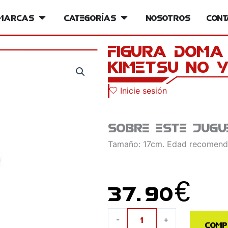
iversos
Marcas
Open Marcas
Categorías
Open Categorías
Nosotros
Cont
Figura Doma
Kimetsu no 
Inicie sesión
Sobre este jugu
Tamaño: 17cm. Edad recomend
37.90
€
Figura
-
+
Comp
Doma