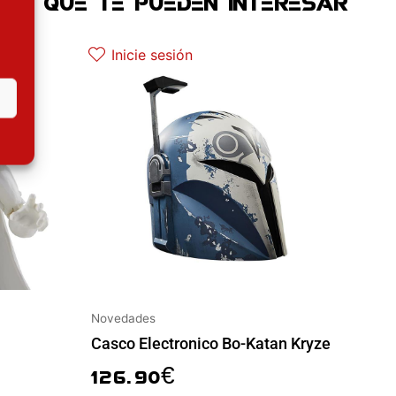
OS QUE TE PUEDEN INTERESAR
ctual es: 22.42€.
Inicie sesión
Novedades
Casco Electronico Bo-Katan Kryze
126.90
€