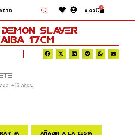
Heart
User-
0
acto
0.00
€
Cart
circle
 Demon Slayer
Yaiba 17cm
ete
ada: +15 años.
rar ya
Añadir a la cesta