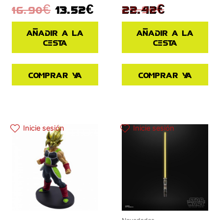
29.90
€
16.90
€
13.52
€
22.42
€
Añadir a la
Añadir a la
cesta
cesta
Comprar ya
Comprar ya
El precio original era: 34.90€.
El precio actual es: 17.45€.
Inicie sesión
Inicie sesión