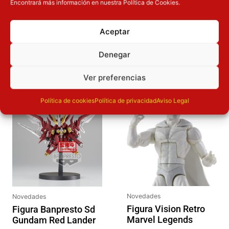
Dimensiones
20
cm
Encontrará más información en nuestra Política de Cookies.
Aceptar
OTROS PRODUCTOS QUE TE
Denegar
PUEDEN INTERESAR
Ver preferencias
El precio original era: 16.90€.
El precio actual es: 13.52€.
El precio original era: 29.90€.
El precio actual es: 22.42€.
Inicie sesión
Inicie sesión
Política de cookies
Política de privacidad
Aviso Legal
Novedades
Novedades
Figura Vision Retro
Figura Banpresto Sd
Marvel Legends
Gundam Red Lander