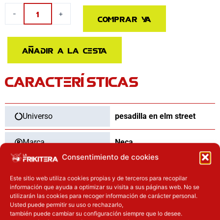
Figura
-
+
Comprar ya
Clothed
Freddy
Krueger
Añadir a la cesta
Pesadilla
en
CARACTERÍSTICAS
Elm
Street
3
cantidad
Universo
pesadilla en elm street
Marca
Neca
Consentimiento de cookies
Categoría
Figuras
Este sitio web utiliza cookies propias y de terceros para recopilar
información que ayuda a optimizar su visita a sus páginas web. No se
Tipo
Nuevo
utilizarán las cookies para recoger información de carácter personal.
Usted puede permitir su uso o rechazarlo,
también puede cambiar su configuración siempre que lo desee.