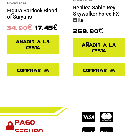
Novedades
Novedades
Replica Sable Rey
Figura Bardock Blood
Skywalker Force FX
of Saiyans
Elite
34.90
€
17.45
€
269.90
€
Añadir a la
Añadir a la
cesta
cesta
Comprar ya
Comprar ya
Cc-
Cc-
Cc-
Pago
visa
paypal
mas
seguro