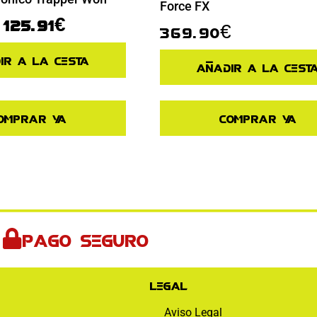
Force FX
125.91
€
369.90
€
ir a la cesta
Añadir a la cest
omprar ya
Comprar ya
Pago seguro
Legal
Aviso Legal