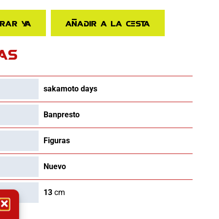
rar ya
Añadir a la cesta
AS
sakamoto days
Banpresto
Figuras
Nuevo
13
cm