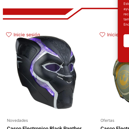
Est
ayu
rec
tam
Enc
El precio original era: 129.90€.
El precio actual es: 97.42€.
Inicie sesión
Inicie ses
Novedades
Ofertas
Casco Electronico Black Panther
Casco Elect