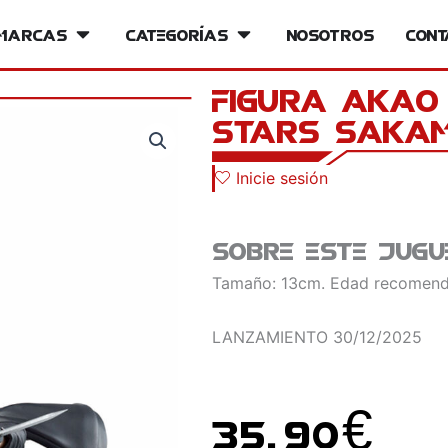
iversos
Marcas
Open Marcas
Categorías
Open Categorías
Nosotros
Cont
Figura Akao 
Stars Saka
Inicie sesión
Sobre este jugu
Tamaño: 13cm. Edad recomend
LANZAMIENTO
30/12/2025
35.90
€