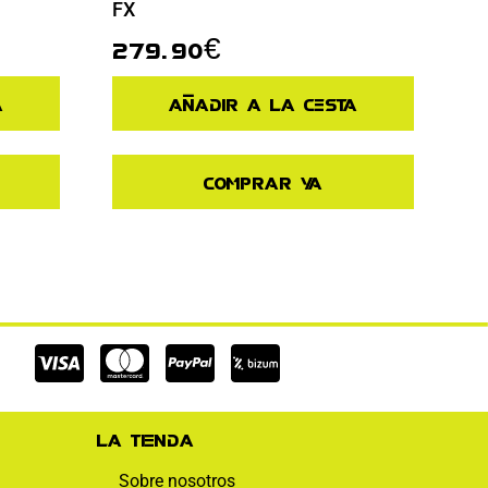
FX
279.90
€
a
Añadir a la cesta
Comprar ya
Cc-
Cc-
Cc-
visa
mastercard
paypal
La tienda
Sobre nosotros