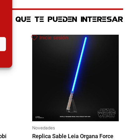
OS QUE TE PUEDEN INTERESAR
Inicie sesión
Novedades
obi
Replica Sable Leia Organa Force