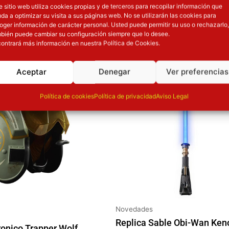
e sitio web utiliza cookies propias y de terceros para recopilar información que
da a optimizar su visita a sus páginas web. No se utilizarán las cookies para
OTROS PRODUCT
oger información de carácter personal. Usted puede permitir su uso o rechazarlo,
bién puede cambiar su configuración siempre que lo desee.
ontrará más información en nuestra Política de Cookies.
El precio original era: 139.90€.
El precio actual es: 125.91€.
ión
Inicie sesión
Aceptar
Denegar
Ver preferencias
Política de cookies
Política de privacidad
Aviso Legal
Novedades
Replica Sable Obi-Wan Ken
ronico Trapper Wolf