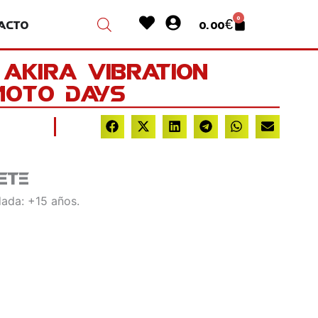
Heart
User-
0
acto
0.00
€
Cart
circle
Akira Vibration
moto Days
ete
ada: +15 años.