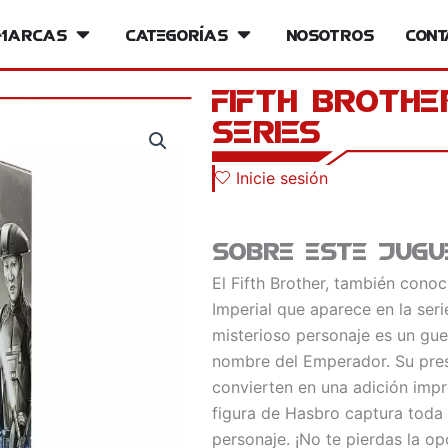
iversos
Marcas
Open Marcas
Categorías
Open Categorías
Nosotros
Cont
Fifth Brothe
Series
Inicie sesión
Sobre este jugu
El Fifth Brother, también cono
Imperial que aparece en la ser
misterioso personaje es un guer
nombre del Emperador. Su pre
convierten en una adición impr
figura de Hasbro captura toda 
personaje. ¡No te pierdas la op