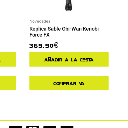
Novedades
Replica Sable Obi-Wan Kenobi
Force FX
369.90
€
a
Añadir a la cesta
Comprar ya