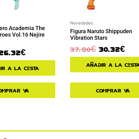
Novedades
Hero Academia The
Figura Naruto Shippuden
oes Vol.16 Nejire
Vibration Stars
37.90
€
30.32
€
26.32
€
Añadir a la cest
ir a la cesta
omprar ya
Comprar ya