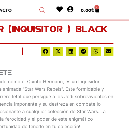
Heart
User-
0
acto
0.00
€
Cart
circle
r (Inquisitor ) Black
ete
cido como el Quinto Hermano, es un Inquisidor
ie animada "Star Wars Rebels". Este formidable y
rero letal que persigue a los Jedi sobrevivientes en
sencia imponente y su destreza en combate lo
esionante a cualquier colección de Star Wars. La
la ferocidad y el poder de este enigmático
ortunidad de tenerlo en tu colección!