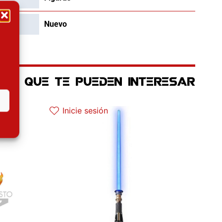
Nuevo
OS QUE TE PUEDEN INTERESAR
al es: 30.32€.
Inicie sesión