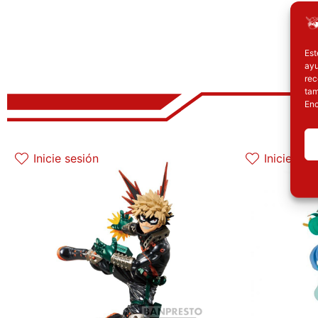
Est
ayu
rec
tam
Enc
El precio original era: 32.90€.
El precio actual es: 26.32€.
E
Inicie sesión
Inicie ses