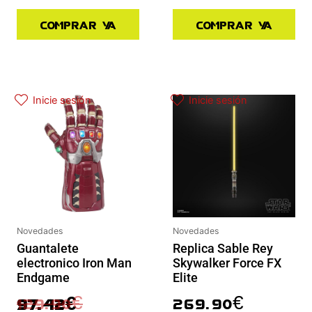
Comprar ya
Comprar ya
El precio actual es: 97.42€.
El precio original era: 129.90€.
Inicie sesión
Inicie sesión
Novedades
Novedades
Guantalete
Replica Sable Rey
electronico Iron Man
Skywalker Force FX
Endgame
Elite
129.90
€
269.90
€
97.42
€