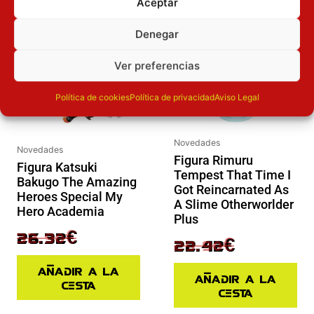
Aceptar
Inicie sesión
Inicie sesión
Denegar
Ver preferencias
Política de cookies
Política de privacidad
Aviso Legal
Novedades
Novedades
Figura Rimuru
Figura Katsuki
Tempest That Time I
Bakugo The Amazing
Got Reincarnated As
Heroes Special My
A Slime Otherworlder
Hero Academia
Plus
32.90
€
26.32
€
29.90
€
22.42
€
Añadir a la
Añadir a la
cesta
cesta