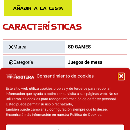
Smart
Añadir a la cesta
10
español
CARACTERÍSTICAS
cantidad
Marca
SD GAMES
Categoría
Juegos de mesa
Consentimiento de cookies
Tipo
Nuevo
Este sitio web utiliza cookies propias y de terceros para recopilar
información que ayuda a optimizar su visita a sus páginas web. No se
utilizarán las cookies para recoger información de carácter personal.
Usted puede permitir su uso o rechazarlo,
OTROS PRODUCTOS QUE TE
también puede cambiar su configuración siempre que lo desee.
PUEDEN INTERESAR
Encontrará más información en nuestra Política de Cookies.
El precio original era: 32.90€.
El precio actual es: 26.32€.
El precio original era: 29.90€.
El precio actual es: 22.42€.