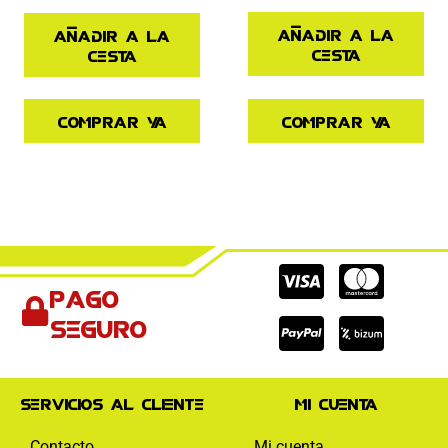
Añadir a la
Añadir a la
cesta
cesta
Comprar ya
Comprar ya
Cc-
Cc-
Cc-
Pago
visa
paypal
mas
seguro
Servicios al cliente
Mi cuenta
Contacto
Mi cuenta