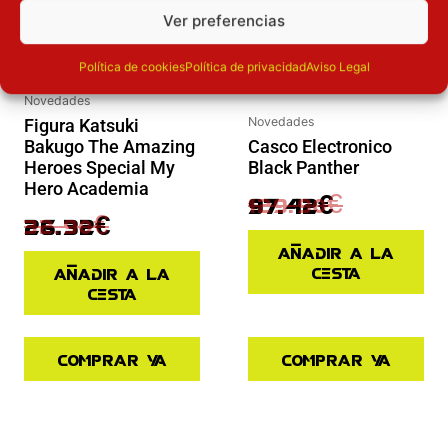
Ver preferencias
Política de cookies
Política de privacidad
Aviso Legal
Novedades
Novedades
Figura Katsuki
Bakugo The Amazing
Casco Electronico
Heroes Special My
Black Panther
Hero Academia
129.90
€
97.42
€
32.90
€
26.32
€
Añadir a la
cesta
Añadir a la
cesta
Comprar ya
Comprar ya