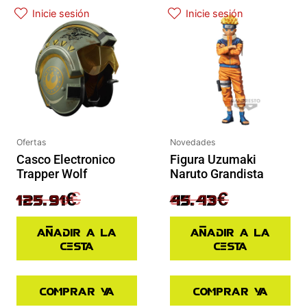
El precio actual es: 125.91€.
El precio original era: 139.90€.
El precio actual es: 45.43€.
El precio original era: 64.90€.
Inicie sesión
Inicie sesión
Ofertas
Novedades
Casco Electronico
Figura Uzumaki
Trapper Wolf
Naruto Grandista
139.90
€
64.90
€
125.91
€
45.43
€
Añadir a la
Añadir a la
cesta
cesta
Comprar ya
Comprar ya