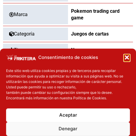
Pokemon trading card
Marca
game
Categoría
Juegos de cartas
Tipo
Nuevo
Consentimiento de cookies
Este sitio web utiliza cookies propias y de terceros para recopilar
información que ayuda a optimizar su visita a sus páginas web. No se
OTROS PRODUCTOS QUE TE
utilizarán las cookies para recoger información de carácter personal.
Usted puede permitir su uso o rechazarlo,
PUEDEN INTERESAR
también puede cambiar su configuración siempre que lo desee.
Encontrará más información en nuestra Política de Cookies.
El precio original era: 32.90€.
El precio actual es: 26.32€.
El precio actual es: 97.42€.
El precio original era: 129.90€.
Inicie sesión
Inicie sesión
Aceptar
Denegar