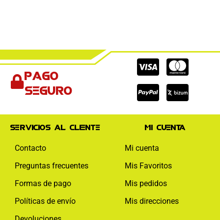
Cc-
Cc-
Cc-
Pago
visa
paypal
mas
seguro
Servicios al cliente
Mi cuenta
Contacto
Mi cuenta
Preguntas frecuentes
Mis Favoritos
Formas de pago
Mis pedidos
Políticas de envío
Mis direcciones
Devoluciones