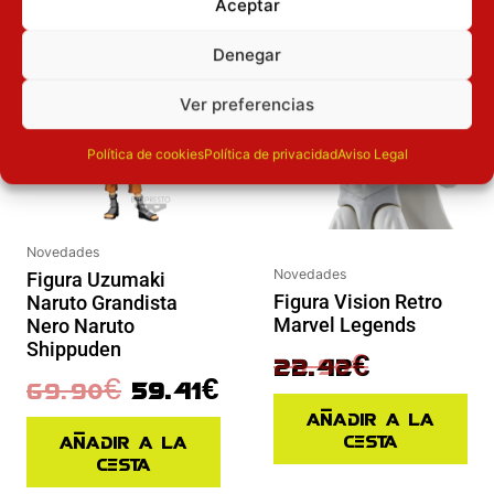
Aceptar
El precio original era: 69.90€.
El precio actual es: 59.41€.
El precio original era: 29.90€.
El precio actual es: 22.42€.
Inicie sesión
Inicie sesión
Denegar
Ver preferencias
Política de cookies
Política de privacidad
Aviso Legal
Novedades
Novedades
Figura Uzumaki
Figura Vision Retro
Naruto Grandista
Marvel Legends
Nero Naruto
Shippuden
29.90
€
22.42
€
69.90
€
59.41
€
Añadir a la
cesta
Añadir a la
cesta