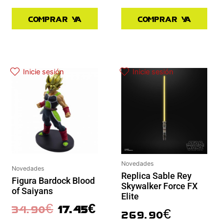
Comprar ya
Comprar ya
El precio original era: 34.90€.
El precio actual es: 17.45€.
Inicie sesión
Inicie sesión
Novedades
Novedades
Replica Sable Rey
Figura Bardock Blood
Skywalker Force FX
of Saiyans
Elite
34.90
€
17.45
€
269.90
€