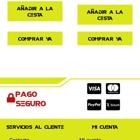
Añadir a la
Añadir a la
cesta
cesta
Comprar ya
Comprar ya
Cc-
Cc-
Cc-
Pago
visa
paypal
mas
seguro
Servicios al cliente
Mi cuenta