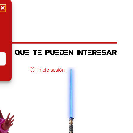
OS QUE TE PUEDEN INTERESAR
ctual es: 22.42€.
Inicie sesión