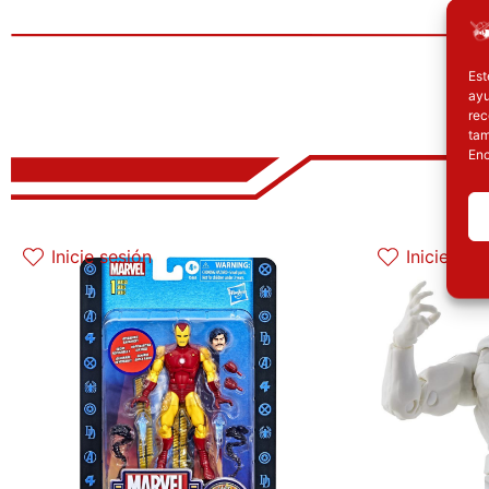
Est
ayu
rec
tam
Enc
El precio original era: 31.90€.
El precio actual es: 25.52€.
E
Inicie sesión
Inicie ses