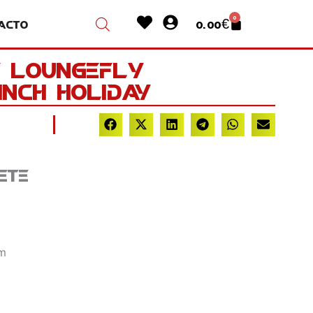
Heart
User-
0
acto
0.00
€
Cart
circle
y Loungefly
nch Holiday
ete
cm