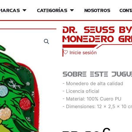
iversos
Marcas
Open Marcas
Categorías
Open Categorías
Nosotros
Cont
Dr. Seuss b
Monedero Gri
Inicie sesión
Sobre este jugu
- Monedero de alta calidad
- Licencia oficial
- Material: 100% Cuero PU
- Dimensiones: 12 x 2,5 x 10 