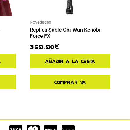
Novedades
o
Replica Sable Obi-Wan Kenobi
Force FX
369.90
€
a
Añadir a la cesta
Comprar ya
Cc-
Cc-
Cc-