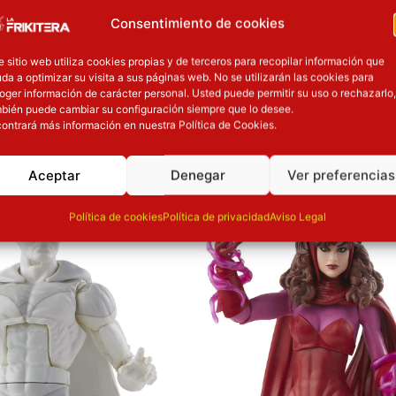
Consentimiento de cookies
e sitio web utiliza cookies propias y de terceros para recopilar información que
da a optimizar su visita a sus páginas web. No se utilizarán las cookies para
oger información de carácter personal. Usted puede permitir su uso o rechazarlo,
bién puede cambiar su configuración siempre que lo desee.
ontrará más información en nuestra Política de Cookies.
OTROS PRODUCT
Aceptar
Denegar
Ver preferencias
l precio original era: 29.90€.
El precio actual es: 22.42€.
El precio original era: 29.90€.
El precio a
ión
Inicie sesión
Política de cookies
Política de privacidad
Aviso Legal