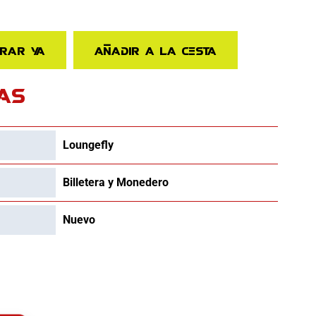
rar ya
Añadir a la cesta
AS
Loungefly
Billetera y Monedero
Nuevo