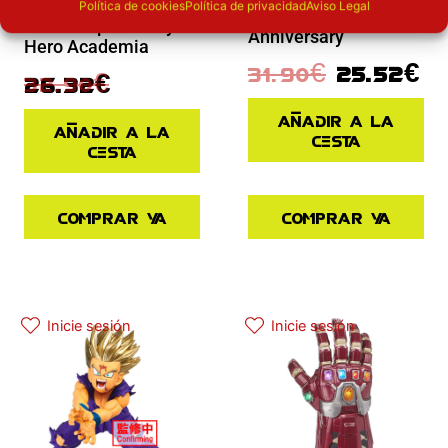
Bakugo The Amazing
Política de cookies
Política de privacidad
Aviso Legal
Marvel Legends 20th
Heroes Special My
Anniversary
Hero Academia
31.90
€
25.52
€
32.90
€
26.32
€
Añadir a la
Añadir a la
cesta
cesta
Comprar ya
Comprar ya
El precio actual es: 97.42€.
El precio original era: 129.90€.
Inicie sesión
Inicie sesión