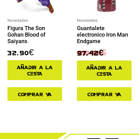
Novedades
Novedades
Guantalete
Figura The Son
electronico Iron Man
Gohan Blood of
Endgame
Saiyans
129.90
€
32.90
€
97.42
€
Añadir a la
Añadir a la
cesta
cesta
Comprar ya
Comprar ya