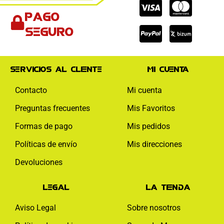
Cc-
Cc-
Cc-
Pago
visa
paypal
mas
seguro
Servicios al cliente
Mi cuenta
Contacto
Mi cuenta
Preguntas frecuentes
Mis Favoritos
Formas de pago
Mis pedidos
Políticas de envío
Mis direcciones
Devoluciones
Legal
La tienda
Aviso Legal
Sobre nosotros