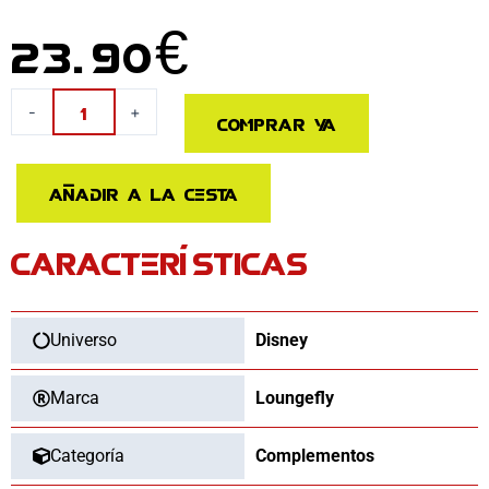
23.90
€
Diadema
-
+
Comprar ya
Orejas
Valentines
Mickey
Añadir a la cesta
Minnie
Disney
CARACTERÍSTICAS
Loungefly
cantidad
Universo
Disney
Marca
Loungefly
Categoría
Complementos