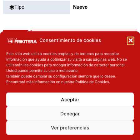
Tipo
Nuevo
OTROS PRODUCTOS QUE TE
Consentimiento de cookies
PUEDEN INTERESAR
Este sitio web utiliza cookies propias y de terceros para recopilar
información que ayuda a optimizar su visita a sus páginas web. No se
El precio original era: 32.90€.
El precio actual es: 26.32€.
El precio original era: 31.90€.
El preci
utilizarán las cookies para recoger información de carácter personal.
Inicie sesión
Inicie sesión
Usted puede permitir su uso o rechazarlo,
también puede cambiar su configuración siempre que lo desee.
Encontrará más información en nuestra Política de Cookies.
Aceptar
Denegar
Novedades
Ver preferencias
Novedades
Figura Katsuki
Figura Iron Man