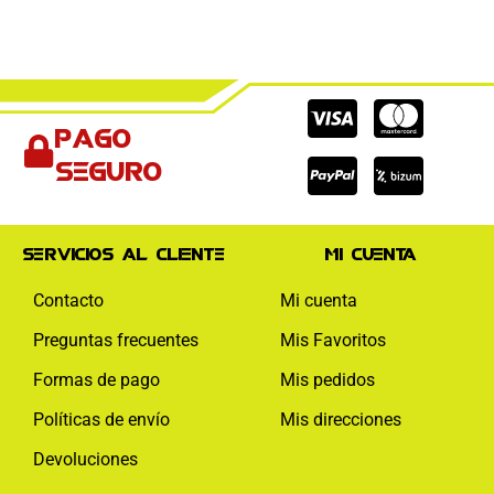
Cc-
Cc-
Cc-
Pago
visa
paypal
mas
seguro
Servicios al cliente
Mi cuenta
Contacto
Mi cuenta
Preguntas frecuentes
Mis Favoritos
Formas de pago
Mis pedidos
Políticas de envío
Mis direcciones
Devoluciones