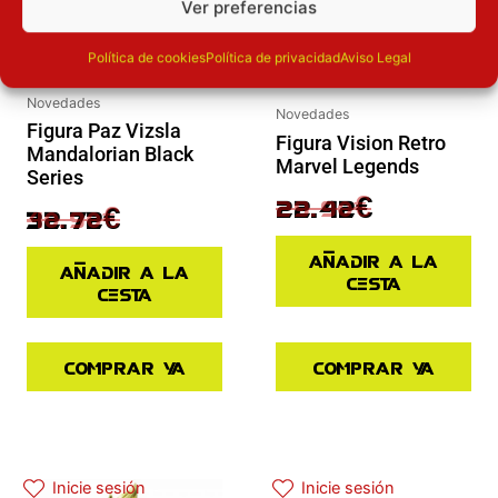
Ver preferencias
Política de cookies
Política de privacidad
Aviso Legal
Novedades
Novedades
Figura Paz Vizsla
Figura Vision Retro
Mandalorian Black
Marvel Legends
Series
29.90
€
22.42
€
40.90
€
32.72
€
Añadir a la
Añadir a la
cesta
cesta
Comprar ya
Comprar ya
El precio original era: 34.90€.
El precio actual es: 17.45€.
Inicie sesión
Inicie sesión