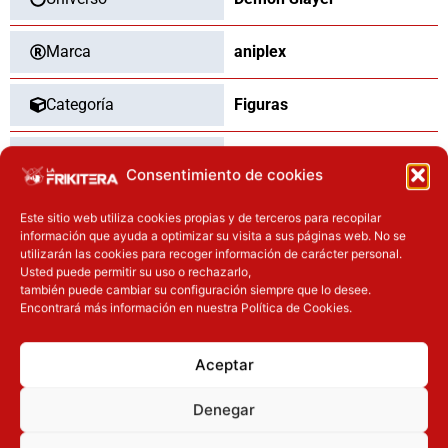
Marca
aniplex
Categoría
Figuras
Tipo
Nuevo
Consentimiento de cookies
Este sitio web utiliza cookies propias y de terceros para recopilar
información que ayuda a optimizar su visita a sus páginas web. No se
OTROS PRODUCTOS QUE TE
utilizarán las cookies para recoger información de carácter personal.
Usted puede permitir su uso o rechazarlo,
PUEDEN INTERESAR
también puede cambiar su configuración siempre que lo desee.
Encontrará más información en nuestra Política de Cookies.
El precio original era: 40.90€.
El precio actual es: 32.72€.
El precio original era: 29.90€.
El precio actual es: 22.42€.
Inicie sesión
Inicie sesión
Aceptar
Denegar