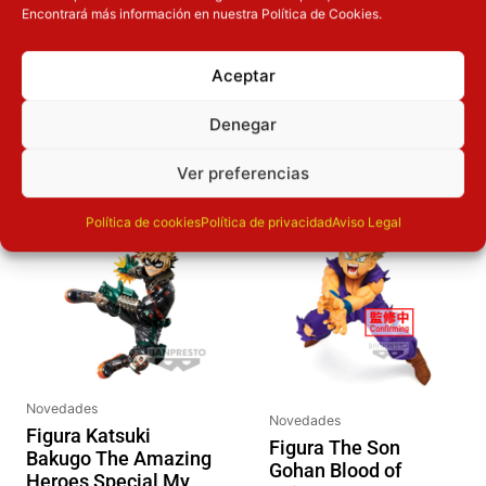
Encontrará más información en nuestra Política de Cookies.
Aceptar
OTROS PRODUCTOS QUE TE
Denegar
PUEDEN INTERESAR
Ver preferencias
El precio original era: 32.90€.
El precio actual es: 26.32€.
Inicie sesión
Inicie sesión
Política de cookies
Política de privacidad
Aviso Legal
Novedades
Novedades
Figura Katsuki
Figura The Son
Bakugo The Amazing
Gohan Blood of
Heroes Special My