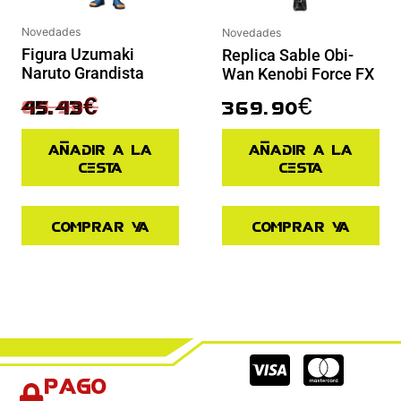
Novedades
Novedades
Figura Uzumaki
Replica Sable Obi-
Naruto Grandista
Wan Kenobi Force FX
64.90
€
369.90
€
45.43
€
Añadir a la
Añadir a la
cesta
cesta
Comprar ya
Comprar ya
Cc-
Cc-
Cc-
Pago