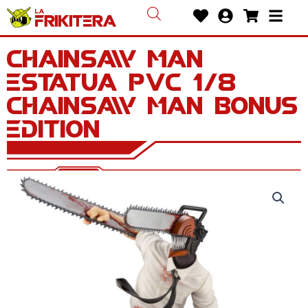
Ir
Heart
User-
Shoppin
Bars
al
circle
cart
contenido
Chainsaw Man
Estatua PVC 1/8
Chainsaw Man Bonus
Edition