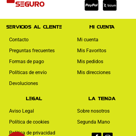
visa
paypal
mas
seguro
Servicios al cliente
Mi cuenta
Contacto
Mi cuenta
Preguntas frecuentes
Mis Favoritos
Formas de pago
Mis pedidos
Políticas de envío
Mis direcciones
Devoluciones
Legal
La tienda
Aviso Legal
Sobre nosotros
Política de cookies
Segunda Mano
Facebook-
Instagram
Política de privacidad