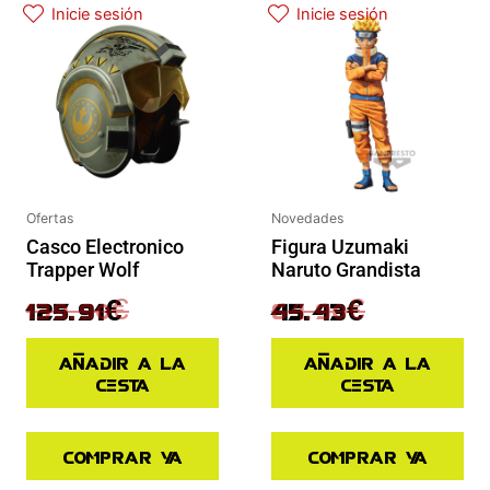
Inicie sesión
Inicie sesión
Ofertas
Novedades
Casco Electronico
Figura Uzumaki
Trapper Wolf
Naruto Grandista
139.90
€
64.90
€
125.91
€
45.43
€
Añadir a la
Añadir a la
cesta
cesta
Comprar ya
Comprar ya