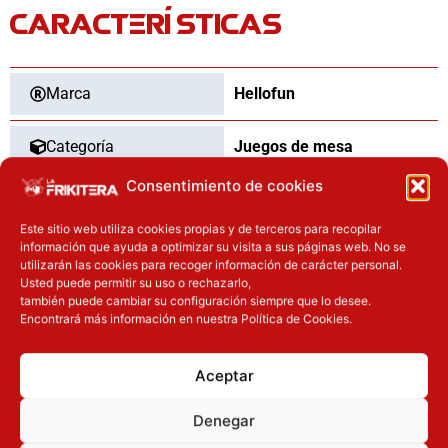
CARACTERÍSTICAS
Marca
Hellofun
Categoría
Juegos de mesa
Consentimiento de cookies
Tipo
Nuevo
Este sitio web utiliza cookies propias y de terceros para recopilar
información que ayuda a optimizar su visita a sus páginas web. No se
utilizarán las cookies para recoger información de carácter personal.
Usted puede permitir su uso o rechazarlo,
OTROS PRODUCTOS QUE TE
también puede cambiar su configuración siempre que lo desee.
Encontrará más información en nuestra Política de Cookies.
PUEDEN INTERESAR
El precio original era: 29.90€.
El precio actual es: 22.42€.
El precio original era: 29.90€.
El precio actual es: 22.42€.
Aceptar
Inicie sesión
Inicie sesión
Denegar