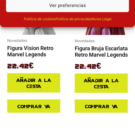
Ver preferencias
Política de cookies
Política de privacidad
Aviso Legal
Novedades
Novedades
Figura Vision Retro
Figura Bruja Escarlata
Marvel Legends
Retro Marvel Legends
29.90
€
29.90
€
22.42
€
22.42
€
Añadir a la
Añadir a la
cesta
cesta
Comprar ya
Comprar ya
El precio actual es: 125.91€.
El precio original era: 139.90€.
El precio actual es: 45.43€.
El precio original era: 64.90€.