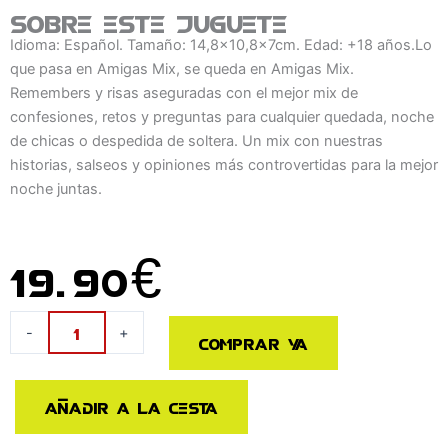
Sobre este juguete
Idioma: Español. Tamaño: 14,8x10,8x7cm. Edad: +18 años.Lo
que pasa en Amigas Mix, se queda en Amigas Mix.
Remembers y risas aseguradas con el mejor mix de
confesiones, retos y preguntas para cualquier quedada, noche
de chicas o despedida de soltera. Un mix con nuestras
historias, salseos y opiniones más controvertidas para la mejor
noche juntas.
19.90
€
Juego
-
+
Comprar ya
Amigas
Mix
español
Añadir a la cesta
cantidad