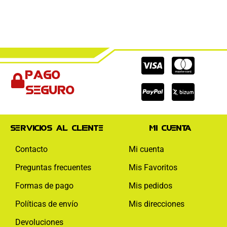
Cc-
Cc-
Cc-
Pago
visa
paypal
mas
seguro
Servicios al cliente
Mi cuenta
Contacto
Mi cuenta
Preguntas frecuentes
Mis Favoritos
Formas de pago
Mis pedidos
Políticas de envío
Mis direcciones
Devoluciones