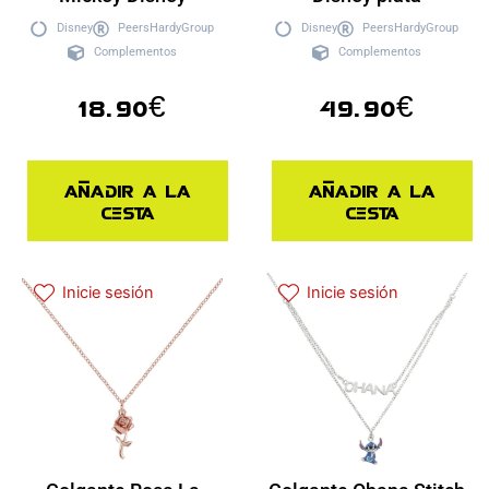
Disney
PeersHardyGroup
Disney
PeersHardyGroup
Complementos
Complementos
18.90
€
49.90
€
Añadir a la
Añadir a la
cesta
cesta
Inicie sesión
Inicie sesión