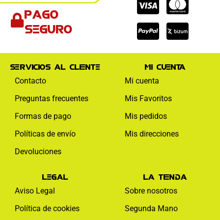
Cc-
Cc-
Cc-
Pago
visa
paypal
mas
seguro
Servicios al cliente
Mi cuenta
Contacto
Mi cuenta
Preguntas frecuentes
Mis Favoritos
Formas de pago
Mis pedidos
Políticas de envío
Mis direcciones
Devoluciones
Legal
La tienda
Aviso Legal
Sobre nosotros
Política de cookies
Segunda Mano