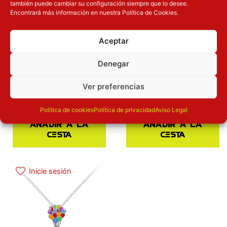
también puede cambiar su configuración siempre que lo desee.
Encontrará más información en nuestra Política de Cookies.
Colgante Campanilla
Pendientes Casa Up
Disney plata
Disney
Aceptar
Disney
PeersHardyGroup
Disney
PeersHardyGroup
Complementos
Complementos
Denegar
38.90
€
20.90
€
Ver preferencias
Política de cookies
Política de privacidad
Aviso Legal
Añadir a la
Añadir a la
cesta
cesta
Inicie sesión