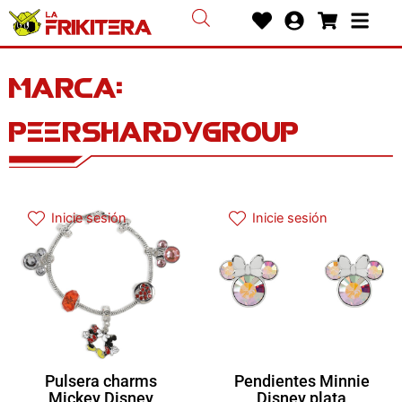
Ir
Heart
User-
Shoppin
Bars
al
circle
cart
contenido
Marca:
peershardygroup
Inicie sesión
Inicie sesión
Pulsera charms
Pendientes Minnie
Mickey Disney
Disney plata