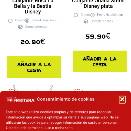
Colgante Rosa La
Colgante Ohana Stitch
Bella y la Bestia
Disney plata
Disney
Disney
PeersHardyGroup
Disney
PeersHardyGroup
Complementos
Complementos
59.90
€
20.90
€
Añadir a la
Añadir a la
cesta
cesta
Inicie sesión
Inicie sesión
Consentimiento de cookies
Este sitio web utiliza cookies propias y de terceros para recopilar
información que ayuda a optimizar su visita a sus páginas web. No se
utilizarán las cookies para recoger información de carácter personal.
Usted puede permitir su uso o rechazarlo,