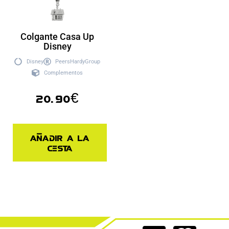
Colgante Casa Up
Disney
Disney
PeersHardyGroup
Complementos
20.90
€
Añadir a la
cesta