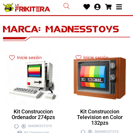
Ir
Heart
User-
Shoppin
Bars
al
circle
cart
contenido
Marca: madnesstoys
Inicie sesión
Inicie sesión
Kit Construccion
Kit Construccion
Ordenador 274pzs
Television en Color
132pzs
MADNESSTOYS
MADNESSTOYS
Kit Construccion