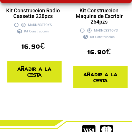
Kit Construccion Radio
Kit Construccion
Cassette 228pzs
Maquina de Escribir
254pzs
MADNESSTOYS
MADNESSTOYS
Kit Construccion
Kit Construccion
16.90
€
16.90
€
Añadir a la
Añadir a la
cesta
cesta
Cc-
Cc-
Cc-