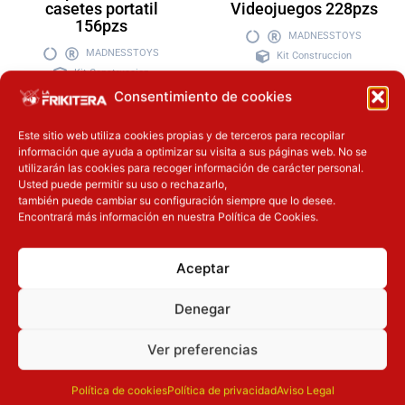
casetes portatil
Videojuegos 228pzs
156pzs
MADNESSTOYS
MADNESSTOYS
Kit Construccion
Kit Construccion
16.90
€
Consentimiento de cookies
16.90
€
Este sitio web utiliza cookies propias y de terceros para recopilar
información que ayuda a optimizar su visita a sus páginas web. No se
Añadir a la
utilizarán las cookies para recoger información de carácter personal.
Añadir a la
cesta
Usted puede permitir su uso o rechazarlo,
también puede cambiar su configuración siempre que lo desee.
cesta
Encontrará más información en nuestra Política de Cookies.
Aceptar
Inicie sesión
Inicie sesión
Denegar
Ver preferencias
Política de cookies
Política de privacidad
Aviso Legal