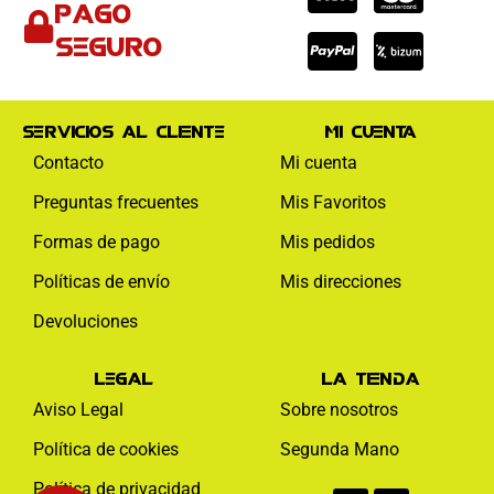
Pago
visa
paypal
mas
seguro
Servicios al cliente
Mi cuenta
Contacto
Mi cuenta
Preguntas frecuentes
Mis Favoritos
Formas de pago
Mis pedidos
Políticas de envío
Mis direcciones
Devoluciones
Legal
La tienda
Aviso Legal
Sobre nosotros
Política de cookies
Segunda Mano
Facebook-
Instagram
Política de privacidad