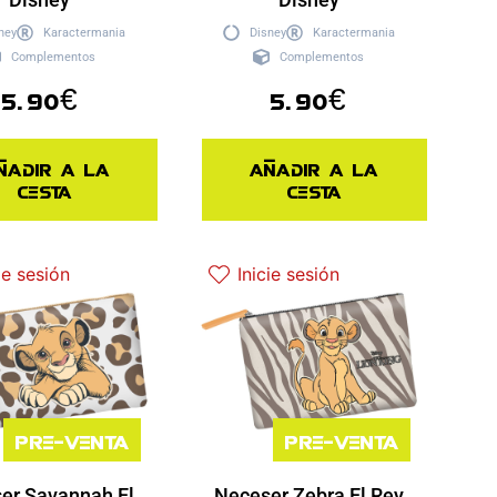
ney
Karactermania
Disney
Karactermania
Complementos
Complementos
5.90
€
5.90
€
ñadir a la
Añadir a la
cesta
cesta
ie sesión
Inicie sesión
Pre-venta
Pre-venta
er Savannah El
Neceser Zebra El Rey