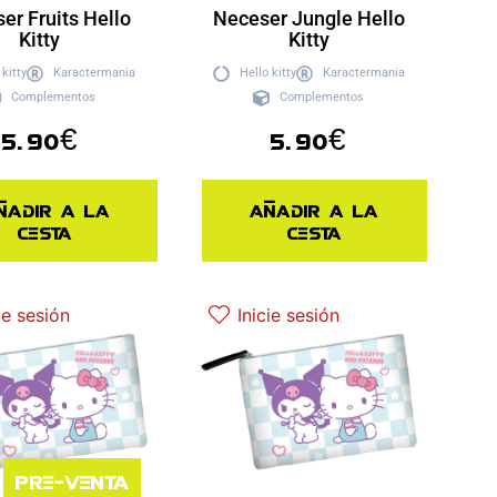
er Fruits Hello
Neceser Jungle Hello
Kitty
Kitty
 kitty
Karactermania
Hello kitty
Karactermania
Complementos
Complementos
5.90
€
5.90
€
ñadir a la
Añadir a la
cesta
cesta
ie sesión
Inicie sesión
Pre-venta