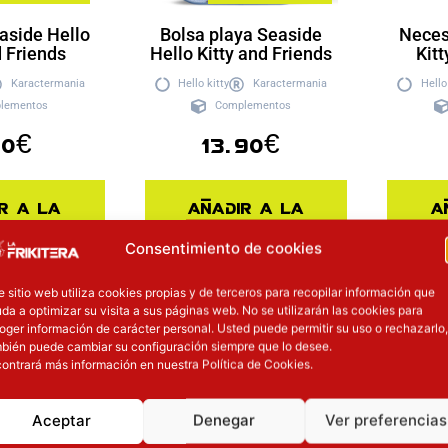
aside Hello
Bolsa playa Seaside
Neces
d Friends
Hello Kitty and Friends
Kitt
Karactermania
Hello kitty
Karactermania
Hello
lementos
Complementos
90
€
13.90
€
r a la
Añadir a la
A
sta
cesta
Consentimiento de cookies
e sitio web utiliza cookies propias y de terceros para recopilar información que
sión
Inicie sesión
Inic
da a optimizar su visita a sus páginas web. No se utilizarán las cookies para
oger información de carácter personal. Usted puede permitir su uso o rechazarlo,
bién puede cambiar su configuración siempre que lo desee.
ontrará más información en nuestra Política de Cookies.
Aceptar
Denegar
Ver preferencias