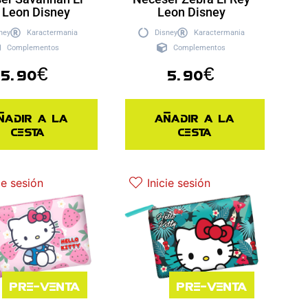
 Leon Disney
Leon Disney
ney
Karactermania
Disney
Karactermania
Complementos
Complementos
5.90
€
5.90
€
ñadir a la
Añadir a la
cesta
cesta
ie sesión
Inicie sesión
Pre-venta
Pre-venta