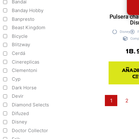
Bandai
Banday Hobby
Pulsera ch
Banpresto
Dis
Beast Kingdom
Disney
Bicycle
Comp
Blitzway
18.
Cerdá
Cinereplicas
Añadi
Clementoni
ce
Cyp
Dark Horse
Devir
1
2
Diamond Selects
Difuzed
Disney
Doctor Collector