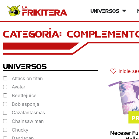
Ir
Universos
Open Un
al
contenido
Categoría: complement
Universos
Inicie se
Attack on titan
Avatar
Beetlejuice
Bob esponja
Cazafantasmas
Pr
Chainsaw man
Chucky
Neceser Fu
Dandadan
Hello