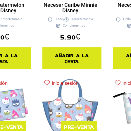
atermelon
Neceser Caribe Minnie
Neces
 Disney
Disney
Karactermania
Disney
Karactermania
Hello
lementos
Complementos
90
€
5.90
€
r a la
Añadir a la
A
sta
cesta
sión
Inicie sesión
Inic
e-venta
Pre-venta