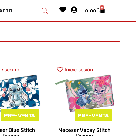
Heart
User-
0
acto
0.00
€
Cart
circle
ie sesión
Inicie sesión
Pre-venta
Pre-venta
er Blue Stitch
Neceser Vacay Stitch
Disney
Disney