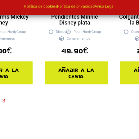
Política de cookies
Política de privacidad
Aviso Legal
arms Mickey
Pendientes Minnie
Colgant
ney
Disney plata
la 
PeersHardyGroup
Disney
PeersHardyGroup
Disn
lementos
Complementos
90
€
49.90
€
r a la
Añadir a la
A
sta
cesta
3