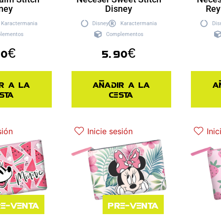
ney
Disney
Rey
Karactermania
Disney
Karactermania
Dis
lementos
Complementos
90
€
5.90
€
r a la
Añadir a la
A
sta
cesta
sión
Inicie sesión
Inic
e-venta
Pre-venta