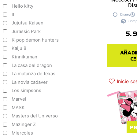
Dis
Hello kitty
It
Disney
Comp
Jujutsu Kaisen
5.
Jurassic Park
K-pop demon hunters
Kaiju 8
Añadi
Kinnikuman
ce
La casa del dragon
La matanza de texas
Inicie se
La novia cadaver
Los simpsons
Marvel
MASK
Masters del Universo
Mazinger Z
Pr
Miercoles