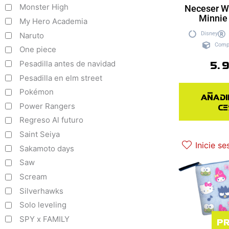
Monster High
Neceser W
Minnie
My Hero Academia
Disney
Naruto
Comp
One piece
5.
Pesadilla antes de navidad
Pesadilla en elm street
Pokémon
Añadi
ce
Power Rangers
Regreso Al futuro
Saint Seiya
Inicie se
Sakamoto days
Saw
Scream
Silverhawks
Solo leveling
Pr
SPY x FAMILY