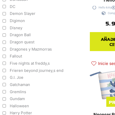
DC
Hello kitty
Demon Slayer
Comp
Digimon
5.
Disney
Dragon Ball
Añadi
Dragon quest
ce
Dragones y Mazmorras
Fallout
Five nights at freddy,s
Inicie se
Frieren beyond journey,s end
G.I. Joe
Gatchaman
Gremlins
Gundam
Pr
Halloween
Harry Potter
Neceser P