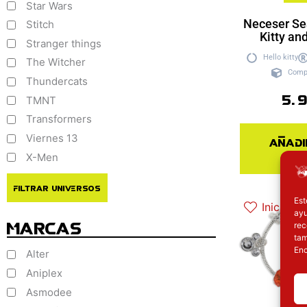
Star Wars
Neceser Se
Stitch
Kitty an
Stranger things
Hello kitty
The Witcher
Comp
Thundercats
5.
TMNT
Transformers
Viernes 13
Añadi
ce
X-Men
Filtrar Universos
Est
Inicie se
ayu
Marcas
rec
tam
Enc
Alter
Aniplex
Asmodee