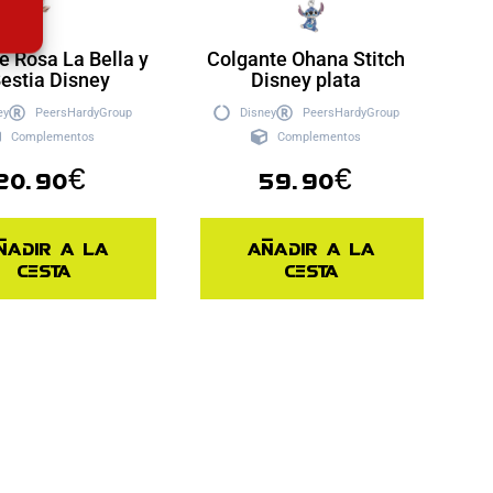
e Rosa La Bella y
Colgante Ohana Stitch
Bestia Disney
Disney plata
ey
PeersHardyGroup
Disney
PeersHardyGroup
Complementos
Complementos
20.90
€
59.90
€
ñadir a la
Añadir a la
cesta
cesta