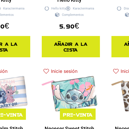
Karactermania
Hello kitty
Karactermania
Dis
lementos
Complementos
90
€
5.90
€
r a la
Añadir a la
A
sta
cesta
sión
Inicie sesión
Inic
e-venta
Pre-venta
alm Stitch
Neceser Sweet Stitch
Neces