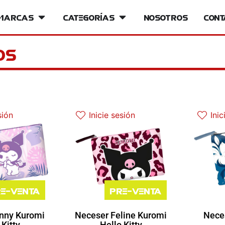
iversos
Marcas
Open Marcas
Categorías
Open Categorías
Nosotros
Cont
os
sión
Inicie sesión
Inic
e-venta
Pre-venta
nny Kuromi
Neceser Feline Kuromi
Neces
 Kitty
Hello Kitty