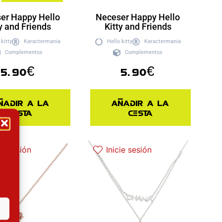
er Happy Hello
Neceser Happy Hello
y and Friends
Kitty and Friends
 kitty
Karactermania
Hello kitty
Karactermania
Complementos
Complementos
5.90
€
5.90
€
ñadir a la
Añadir a la
cesta
cesta
ie sesión
Inicie sesión