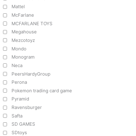
Mattel
McFarlane
MCFARLANE TOYS
Megahouse
Mezcotoyz
Mondo
Monogram
Neca
PeersHardyGroup
Perona
Pokemon trading card game
Pyramid
Ravensburger
Safta
SD GAMES
SDtoys