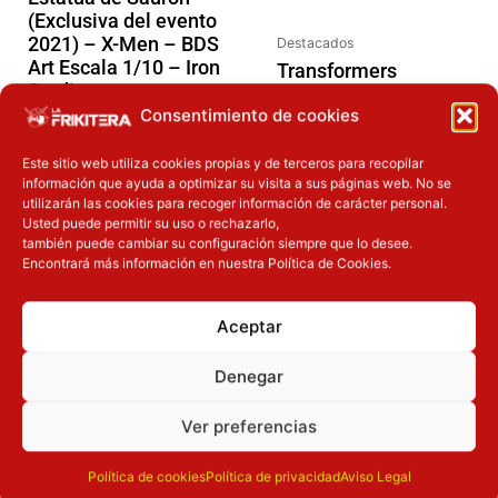
(Exclusiva del evento
2021) – X-Men – BDS
Destacados
Art Escala 1/10 – Iron
Transformers
Studios
Generations Legacy
Consentimiento de cookies
Evolution Leader
149.90
€
Class Figura
Blitzwing
Este sitio web utiliza cookies propias y de terceros para recopilar
Añadir a la
información que ayuda a optimizar su visita a sus páginas web. No se
59.90
€
cesta
utilizarán las cookies para recoger información de carácter personal.
Usted puede permitir su uso o rechazarlo,
también puede cambiar su configuración siempre que lo desee.
Añadir a la
Encontrará más información en nuestra Política de Cookies.
Comprar ya
cesta
Aceptar
Denegar
Ver preferencias
Cc-
Cc-
Cc-
Pago
Política de cookies
Política de privacidad
Aviso Legal