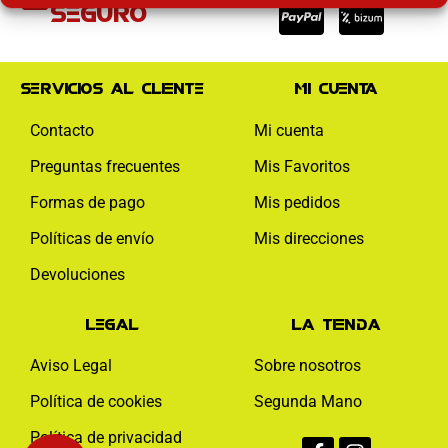
visa
paypal
mas
seguro
Servicios al cliente
Mi cuenta
Contacto
Mi cuenta
Preguntas frecuentes
Mis Favoritos
Formas de pago
Mis pedidos
Políticas de envío
Mis direcciones
Devoluciones
Legal
La tienda
Aviso Legal
Sobre nosotros
Política de cookies
Segunda Mano
Facebook-
Instagram
Política de privacidad