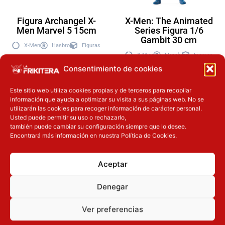
Figura Archangel X-
X-Men: The Animated
Men Marvel 5 15cm
Series Figura 1/6
Gambit 30 cm
X-Men
Hasbro
Figuras
X-Men
Mondo
Figuras
43.90
€
Consentimiento de cookies
249.90
€
Este sitio web utiliza cookies propias y de terceros para recopilar
información que ayuda a optimizar su visita a sus páginas web. No se
Añadir a la
utilizarán las cookies para recoger información de carácter personal.
Añadir a la
cesta
Usted puede permitir su uso o rechazarlo,
cesta
también puede cambiar su configuración siempre que lo desee.
Encontrará más información en nuestra Política de Cookies.
Aceptar
Inicie sesión
Inicie sesión
Denegar
Ver preferencias