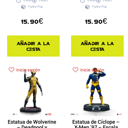
X-Men
Funko
X-Men
Funko
Funko Pop
Funko Pop
15.90
€
15.90
€
Añadir a la
Añadir a la
cesta
cesta
Inicie sesión
Inicie sesión
Estatua de Wolverine
Estatua de Cíclope –
– Deadpool y
X-Men ’97 – Escala