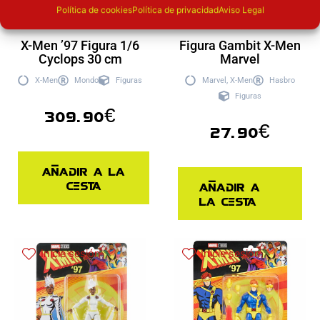
Política de cookies
Política de privacidad
Aviso Legal
X-Men ’97 Figura 1/6
Figura Gambit X-Men
Cyclops 30 cm
Marvel
X-Men
Mondo
Figuras
Marvel
,
X-Men
Hasbro
Figuras
309.90
€
27.90
€
Añadir a la
cesta
Añadir a
la cesta
Inicie sesión
Inicie sesión