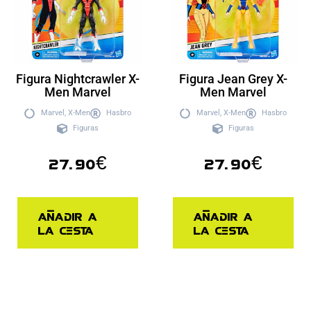
Figura Nightcrawler X-
Figura Jean Grey X-
Men Marvel
Men Marvel
Marvel
,
X-Men
Hasbro
Marvel
,
X-Men
Hasbro
Figuras
Figuras
27.90
€
27.90
€
Añadir a
Añadir a
la cesta
la cesta