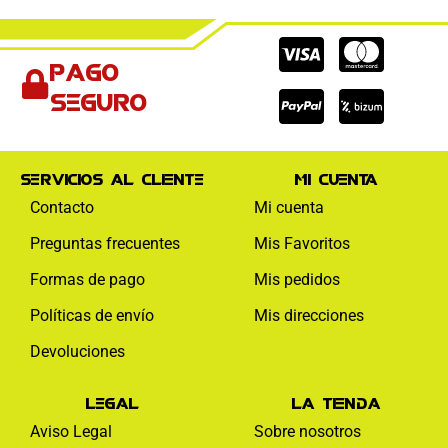
Cc-
Cc-
Cc-
Pago
visa
paypal
mas
seguro
Servicios al cliente
Mi cuenta
Contacto
Mi cuenta
Preguntas frecuentes
Mis Favoritos
Formas de pago
Mis pedidos
Políticas de envío
Mis direcciones
Devoluciones
Legal
La tienda
Aviso Legal
Sobre nosotros