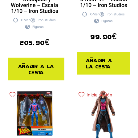
Wolverine – Escala
1/10 – Iron Studios
1/10 – Iron Studios
X-Men
Iron studios
X-Men
Iron studios
Figuras
Figuras
99.90
€
205.90
€
Añadir a
Añadir a la
la cesta
cesta
Inicie sesión
Inicie sesión