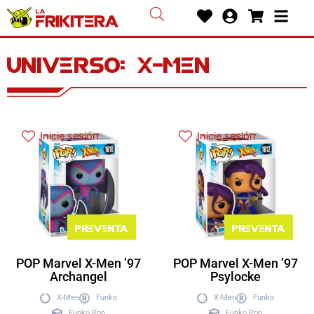
Ir
Heart
User-
Shoppin
Bars
al
circle
cart
contenido
Universo: x-men
Inicie sesión
Inicie sesión
Preventa
Preventa
POP Marvel X-Men ’97
POP Marvel X-Men ’97
Archangel
Psylocke
X-Men
Funko
X-Men
Funko
Funko Pop
Funko Pop