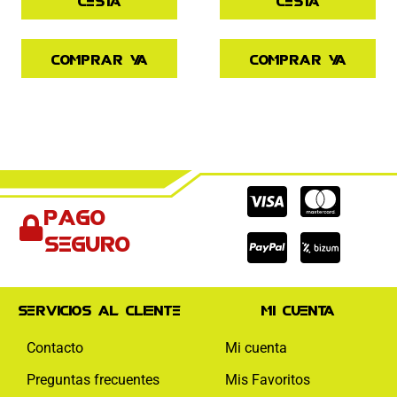
Comprar ya
Comprar ya
Cc-
Cc-
Cc-
Pago
visa
paypal
mas
seguro
Servicios al cliente
Mi cuenta
Contacto
Mi cuenta
Preguntas frecuentes
Mis Favoritos