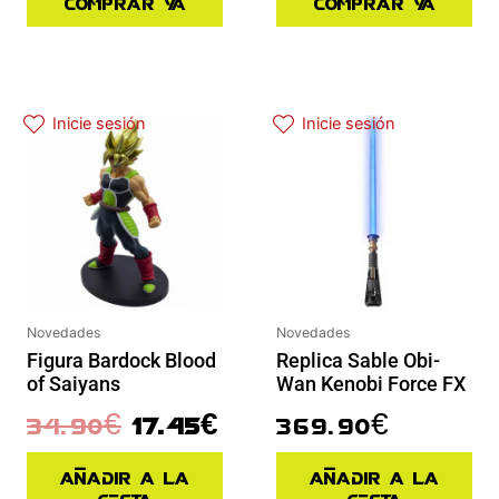
Comprar ya
Comprar ya
El precio original era: 34.90€.
El precio actual es: 17.45€.
Inicie sesión
Inicie sesión
Novedades
Novedades
Figura Bardock Blood
Replica Sable Obi-
of Saiyans
Wan Kenobi Force FX
34.90
€
17.45
€
369.90
€
Añadir a la
Añadir a la
cesta
cesta