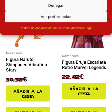
El precio original era: 37.90€.
El precio actual es: 30.32€.
El precio original era: 29.90€.
El precio actual es: 22.42€.
Denegar
Inicie sesión
Inicie sesión
Ver preferencias
Política de cookies
Política de privacidad
Aviso Legal
Novedades
Novedades
Figura Naruto
Figura Bruja Escarlata
Shippuden Vibration
Retro Marvel Legends
Stars
29.90
€
22.42
€
37.90
€
30.32
€
Añadir a la
Añadir a la
cesta
cesta