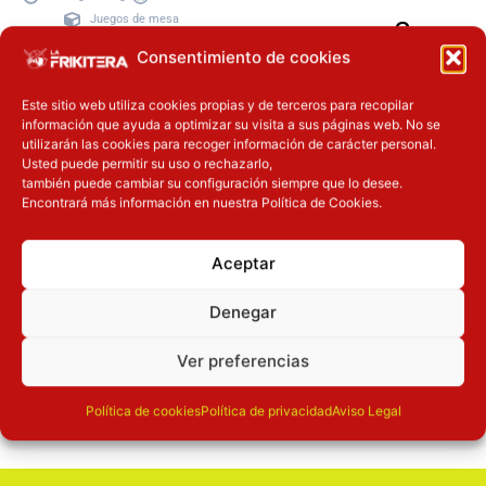
Juegos de mesa
79.90
€
Consentimiento de cookies
30.90
€
Este sitio web utiliza cookies propias y de terceros para recopilar
Añadir a la
información que ayuda a optimizar su visita a sus páginas web. No se
cesta
utilizarán las cookies para recoger información de carácter personal.
Añadir a
Usted puede permitir su uso o rechazarlo,
la cesta
también puede cambiar su configuración siempre que lo desee.
Encontrará más información en nuestra Política de Cookies.
Aceptar
Denegar
Cc-
Cc-
Cc-
Ver preferencias
Pago
visa
paypal
mas
seguro
Política de cookies
Política de privacidad
Aviso Legal