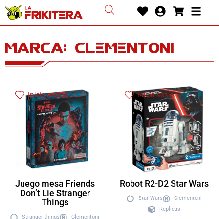
Ir
Heart
User-
Shoppin
Bars
al
circle
cart
contenido
Marca: clementoni
Inicie sesión
Inicie sesión
Juego mesa Friends
Robot R2-D2 Star Wars
Don’t Lie Stranger
Star Wars
Clementoni
Things
Replicas
Stranger things
Clementoni