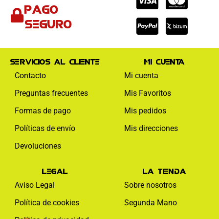
Cc-
Cc-
Cc-
Pago
visa
paypal
mas
seguro
Servicios al cliente
Mi cuenta
Contacto
Mi cuenta
Preguntas frecuentes
Mis Favoritos
Formas de pago
Mis pedidos
Políticas de envío
Mis direcciones
Devoluciones
Legal
La tienda
Aviso Legal
Sobre nosotros
Política de cookies
Segunda Mano
Facebook-
Instagram