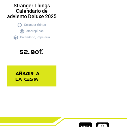
Stranger Things
Calendario de
adviento Deluxe 2025
Stranger things
cinereplicas
Calendario
,
Papeleria
52.90
€
Añadir a
la cesta